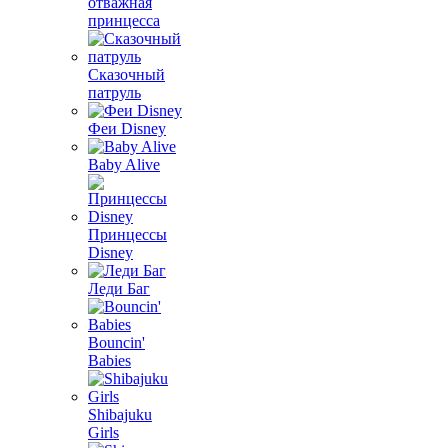
отважная
принцесса
Сказочный
патруль
Феи Disney
Baby Alive
Принцессы
Disney
Леди Баг
Bouncin'
Babies
Shibajuku
Girls