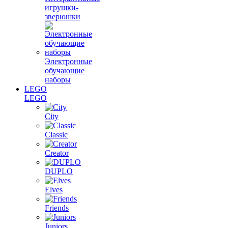
игрушки-
зверюшки
Электронные
обучающие
наборы
LEGO
LEGO
City
Classic
Creator
DUPLO
Elves
Friends
Juniors