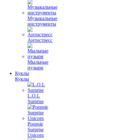
Музыкальные
инструменты
Антистресс
Мыльные
пузыри
Куклы
Куклы
L.O.L
Surprise
Poopsie
Surprise
Unicorn