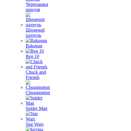
Черепашки
ниндзя
Щенячий
патруль
Bakugan
Ben 10
Chuck and
Friends
Chuggington
Spider Man
Star Wars