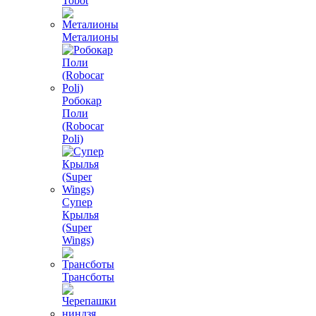
Tobot
Металионы
Робокар
Поли
(Robocar
Poli)
Супер
Крылья
(Super
Wings)
Трансботы