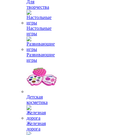
Для
творчества
Настольные
игры
Развивающие
игры
Детская
косметика
Железная
дорога