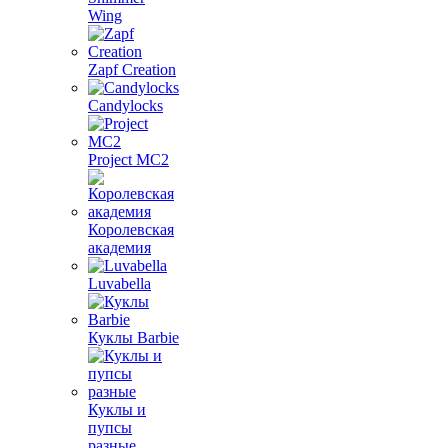
Wing
Zapf Creation
Candylocks
Project MС2
Королевская
академия
Luvabella
Куклы Barbie
Куклы и
пупсы
разные