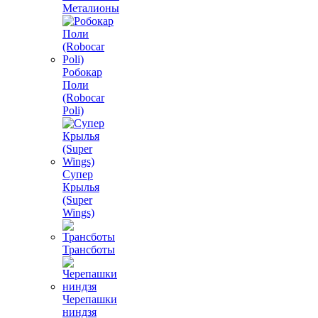
Металионы
Робокар
Поли
(Robocar
Poli)
Супер
Крылья
(Super
Wings)
Трансботы
Черепашки
ниндзя