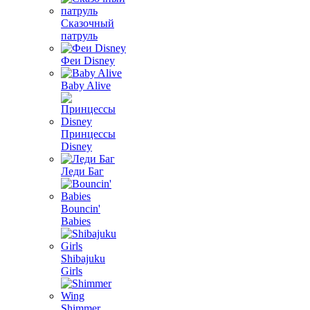
Сказочный
патруль
Феи Disney
Baby Alive
Принцессы
Disney
Леди Баг
Bouncin'
Babies
Shibajuku
Girls
Shimmer