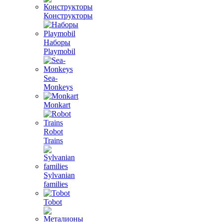
Конструкторы
Наборы
Playmobil
Sea-
Monkeys
Monkart
Robot
Trains
Sylvanian
families
Tobot