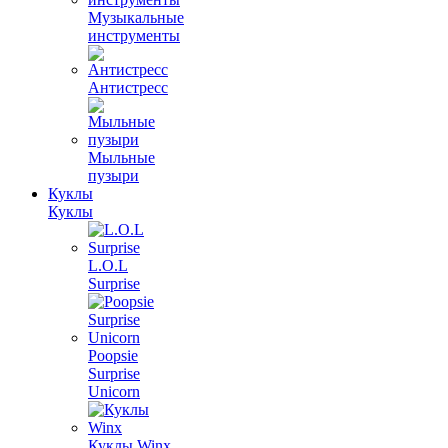
Музыкальные
инструменты
Антистресс
Мыльные
пузыри
Куклы
Куклы
L.O.L
Surprise
Poopsie
Surprise
Unicorn
Куклы Winx