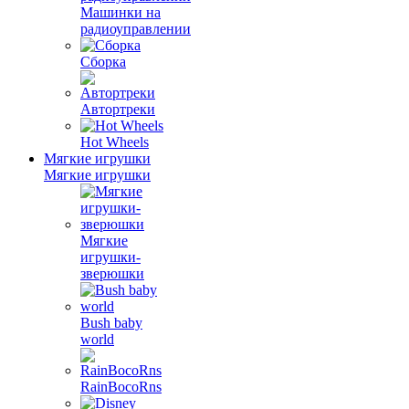
Машинки на
радиоуправлении
Сборка
Автортреки
Hot Wheels
Мягкие игрушки
Мягкие игрушки
Мягкие
игрушки-
зверюшки
Bush baby
world
RainBocoRns