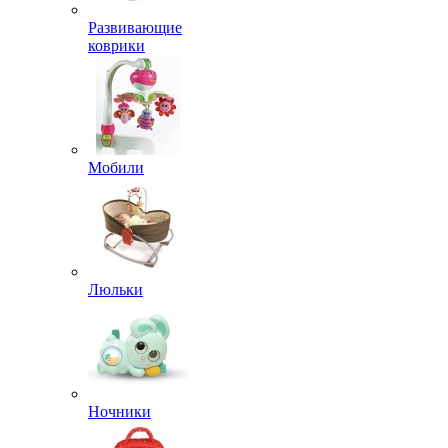
Развивающие
коврики
Мобили
Люльки
Ночники