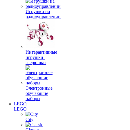
Игрушки на
радиоуправлении
Интерактивные
игрушки-
зверюшки
Электронные
обучающие
наборы
LEGO
LEGO
City
Classic