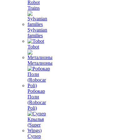
Robot
Trains
Sylvanian
families
Tobot
Металионы
Робокар
Поли
(Robocar
Poli)
Супер