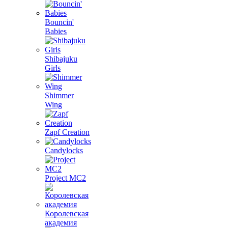
Bouncin'
Babies
Shibajuku
Girls
Shimmer
Wing
Zapf Creation
Candylocks
Project MС2
Королевская
академия