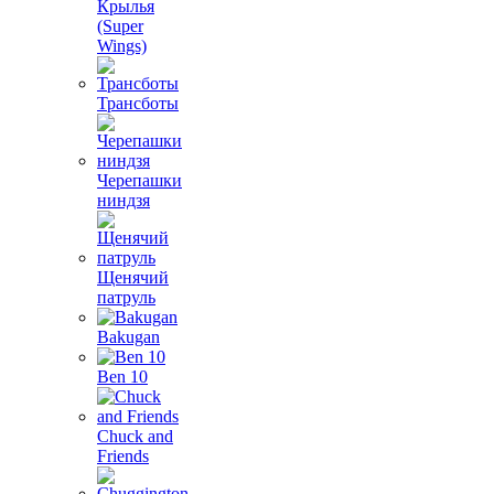
Крылья
(Super
Wings)
Трансботы
Черепашки
ниндзя
Щенячий
патруль
Bakugan
Ben 10
Chuck and
Friends