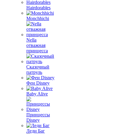
Hairdorables
Monchhichi
Nella
отважная
принцесса
Сказочный
патруль
Феи Disney
Baby Alive
Принцессы
Disney
Леди Баг