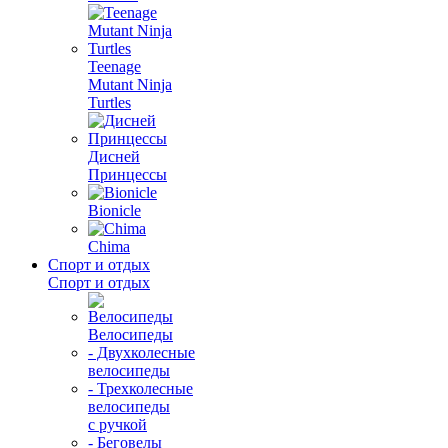
Teenage
Mutant Ninja
Turtles
Дисней
Принцессы
Bionicle
Chima
Спорт и отдых
Спорт и отдых
Велосипеды
- Двухколесные
велосипеды
- Трехколесные
велосипеды
с ручкой
- Беговелы