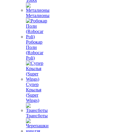
Tobot
Металионы
Робокар
Поли
(Robocar
Poli)
Супер
Крылья
(Super
Wings)
Трансботы