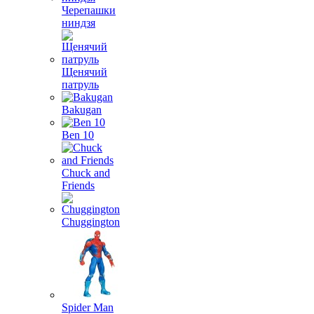
Черепашки
ниндзя
Щенячий
патруль
Bakugan
Ben 10
Chuck and
Friends
Chuggington
Spider Man