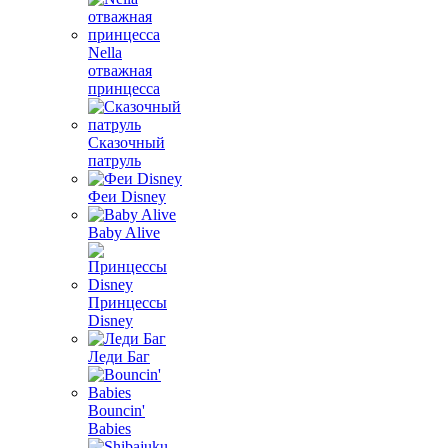
Nella
отважная
принцесса
Сказочный
патруль
Феи Disney
Baby Alive
Принцессы
Disney
Леди Баг
Bouncin'
Babies