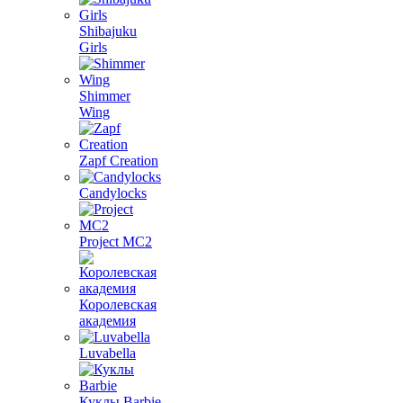
Shibajuku
Girls
Shimmer
Wing
Zapf Creation
Candylocks
Project MС2
Королевская
академия
Luvabella
Куклы Barbie