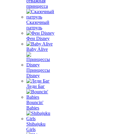
отважная
принцесса
Сказочный
патруль
Феи Disney
Baby Alive
Принцессы
Disney
Леди Баг
Bouncin'
Babies
Shibajuku
Girls