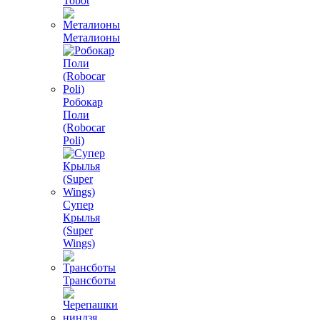
Tobot
Металионы
Робокар
Поли
(Robocar
Poli)
Супер
Крылья
(Super
Wings)
Трансботы