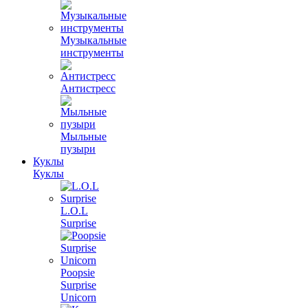
Музыкальные
инструменты
Антистресс
Мыльные
пузыри
Куклы
Куклы
L.O.L
Surprise
Poopsie
Surprise
Unicorn