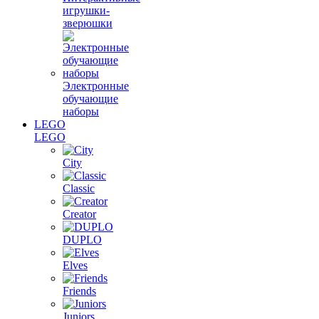
игрушки-
зверюшки
Электронные
обучающие
наборы
LEGO
LEGO
City
Classic
Creator
DUPLO
Elves
Friends
Juniors