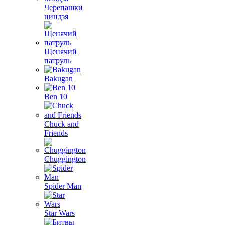
Черепашки
ниндзя
Щенячий
патруль
Bakugan
Ben 10
Chuck and
Friends
Chuggington
Spider Man
Star Wars