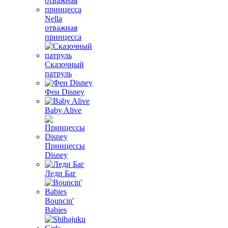
Nella
отважная
принцесса
Сказочный
патруль
Феи Disney
Baby Alive
Принцессы
Disney
Леди Баг
Bouncin'
Babies