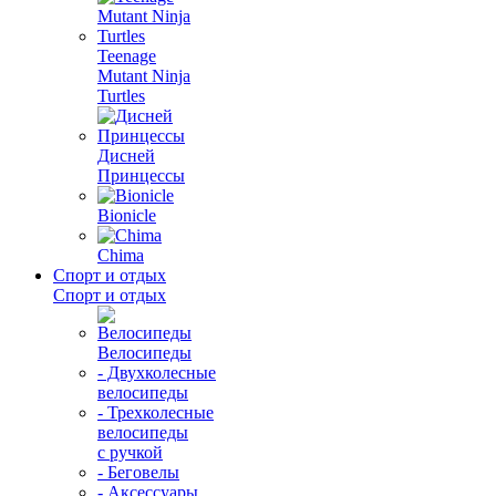
Teenage
Mutant Ninja
Turtles
Дисней
Принцессы
Bionicle
Chima
Спорт и отдых
Спорт и отдых
Велосипеды
- Двухколесные
велосипеды
- Трехколесные
велосипеды
с ручкой
- Беговелы
- Аксессуары