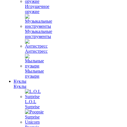
Игрушечное
оружие
Музыкальные
инструменты
Антистресс
Мыльные
пузыри
Куклы
Куклы
L.O.L
Surprise