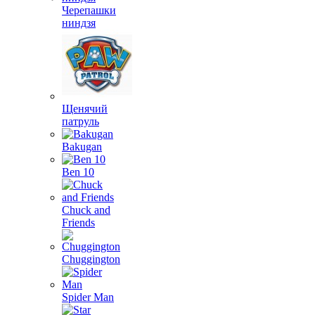
Черепашки
ниндзя
Щенячий
патруль
Bakugan
Ben 10
Chuck and
Friends
Chuggington
Spider Man