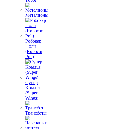
Tobot
Металионы
Робокар
Поли
(Robocar
Poli)
Супер
Крылья
(Super
Wings)
Трансботы