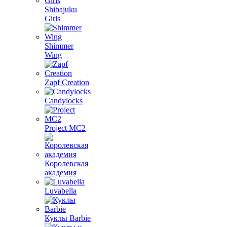
Shibajuku
Girls
Shimmer
Wing
Zapf Creation
Candylocks
Project MС2
Королевская
академия
Luvabella
Куклы Barbie