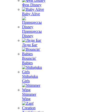
Феи Disney
Baby Alive
Принцессы
Disney
Леди Баг
Bouncin'
Babies
Shibajuku
Girls
Shimmer
Wing