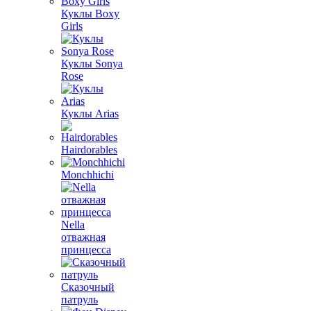
Куклы Boxy
Girls
Куклы Sonya
Rose
Куклы Arias
Hairdorables
Monchhichi
Nella
отважная
принцесса
Сказочный
патруль