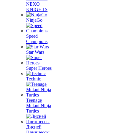
NEXO
KNIGHTS
NinjaGo
Speed
Champions
Star Wars
Super Heroes
Technic
Teenage
Mutant Ninja
Turtles
Дисней
Принцессы