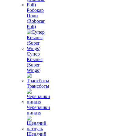
Робокар
Поли
(Robocar
Poli)
Супер
Крылья
(Super
Wings)
Трансботы
Черепашки
ниндзя
Щенячий