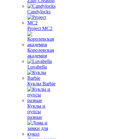
Zapf Creation
Candylocks
Project MС2
Королевская
академия
Luvabella
Куклы Barbie
Куклы и
пупсы
разные