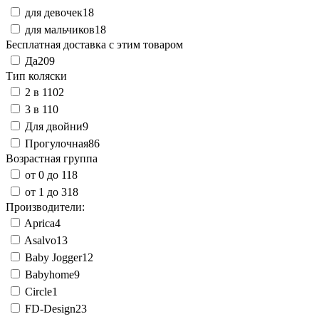
для девочек
18
для мальчиков
18
Бесплатная доставка с этим товаром
Да
209
Тип коляски
2 в 1
102
3 в 1
10
Для двойни
9
Прогулочная
86
Возрастная группа
от 0 до 1
18
от 1 до 3
18
Производители:
Aprica
4
Asalvo
13
Baby Jogger
12
Babyhome
9
Circle
1
FD-Design
23