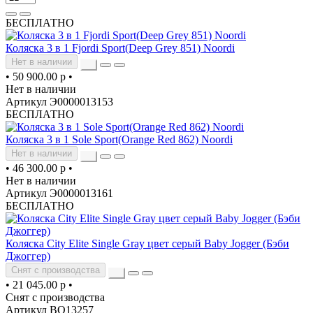
БЕСПЛАТНО
Коляска 3 в 1 Fjordi Sport(Deep Grey 851) Noordi
Нет в наличии
•
50 900.00 р
•
Нет в наличии
Артикул Э0000013153
БЕСПЛАТНО
Коляска 3 в 1 Sole Sport(Orange Red 862) Noordi
Нет в наличии
•
46 300.00 р
•
Нет в наличии
Артикул Э0000013161
БЕСПЛАТНО
Коляска City Elite Single Gray цвет серый Baby Jogger (Бэби
Джоггер)
Снят с производства
•
21 045.00 р
•
Снят с производства
Артикул ВО13257