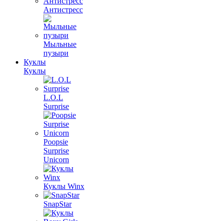
Антистресс
Мыльные
пузыри
Куклы
Куклы
L.O.L
Surprise
Poopsie
Surprise
Unicorn
Куклы Winx
SnapStar