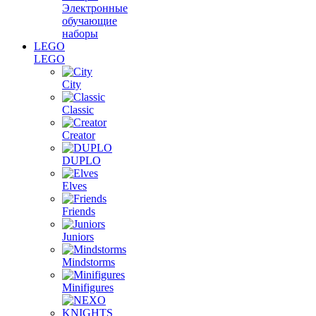
Электронные
обучающие
наборы
LEGO
LEGO
City
Classic
Creator
DUPLO
Elves
Friends
Juniors
Mindstorms
Minifigures