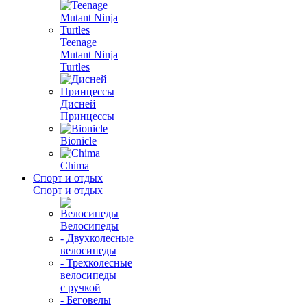
Teenage
Mutant Ninja
Turtles
Дисней
Принцессы
Bionicle
Chima
Спорт и отдых
Спорт и отдых
Велосипеды
- Двухколесные
велосипеды
- Трехколесные
велосипеды
с ручкой
- Беговелы