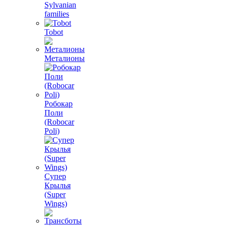
Sylvanian
families
Tobot
Металионы
Робокар
Поли
(Robocar
Poli)
Супер
Крылья
(Super
Wings)