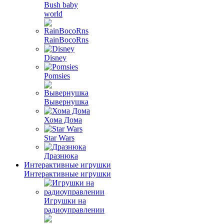
Bush baby
world
RainBocoRns
Disney
Pomsies
Вывернушка
Хома Дома
Star Wars
Дразнюка
Интерактивные игрушки
Интерактивные игрушки
Игрушки на
радиоуправлении