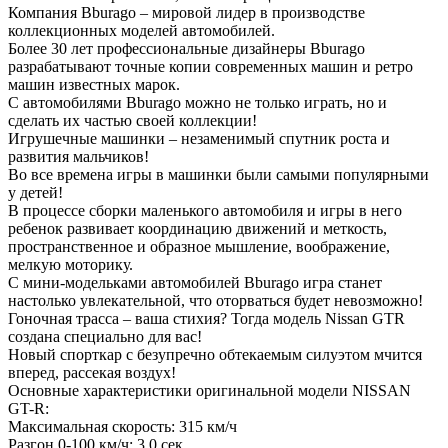
Компания Bburago – мировой лидер в производстве
коллекционных моделей автомобилей.
Более 30 лет профессиональные дизайнеры Bburago
разрабатывают точные копии современных машин и ретро
машин известных марок.
С автомобилями Bburago можно не только играть, но и
сделать их частью своей коллекции!
Игрушечные машинки – незаменимый спутник роста и
развития мальчиков!
Во все времена игры в машинки были самыми популярными
у детей!
В процессе сборки маленького автомобиля и игры в него
ребенок развивает координацию движений и меткость,
пространственное и образное мышление, воображение,
мелкую моторику.
С мини-модельками автомобилей Bburago игра станет
настолько увлекательной, что оторваться будет невозможно!
Гоночная трасса – ваша стихия? Тогда модель Nissan GTR
создана специально для вас!
Новый спорткар с безупречно обтекаемым силуэтом мчится
вперед, рассекая воздух!
Основные характеристики оригинальной модели NISSAN
GT-R:
Максимальная скорость: 315 км/ч
Разгон 0-100 км/ч: 3,0 сек.