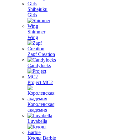
Shibajuku
Girls
Shimmer
Wing
Zapf Creation
Candylocks
Project MС2
Королевская
академия
Luvabella
Куклы Barbie