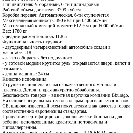
Тип двигателя: V-образный, 6-ти цилиндровый
Рабочий объем двигателя: 3799 куб.см.
Коробка передач: Автоматическая, 6-ти ступенчатая
Максимальная мощность: 390 кВт при 6400 об/мин
Максимальный крутящий момент: 612 Нм при 6000 об/мин
Вес: 1780 кг
Средний расход топлива: 11,8 л
Функциональность игрушки:
- двухдверный четырехместный автомобиль создан в
масштабе 1:18
- легко собирается без подручного
- у готовой модели крутится руль, открываются двери, капот и
багажник
- длина машины: 24 см
Качество исполнения:
Игрушка выполнена из высококачественного металла и
пластика. Детали и края аккуратно обработаны.
Безопасность товаров – визитная карточка компании Bburago.
На основе специальных тестов товарам присваивается значок
CE, широко известный всем покупателям знак качества товара
соответственно европейским стандартам.
Продукция сертифицирована, экологически безопасна для
ребенка, использованные красители не токсичны и
гипоаллергенны.
Возрастная группа: от 3 лет и старше . 1:18 BB Машина