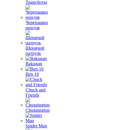
Трансботы
Черепашки
ниндзя
Щенячий
патруль
Bakugan
Ben 10
Chuck and
Friends
Chuggington
Spider Man