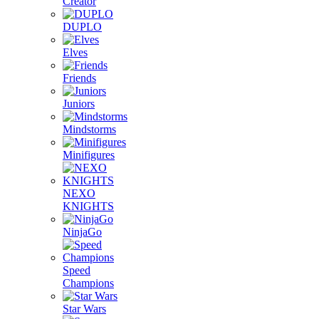
Creator
DUPLO
Elves
Friends
Juniors
Mindstorms
Minifigures
NEXO
KNIGHTS
NinjaGo
Speed
Champions
Star Wars