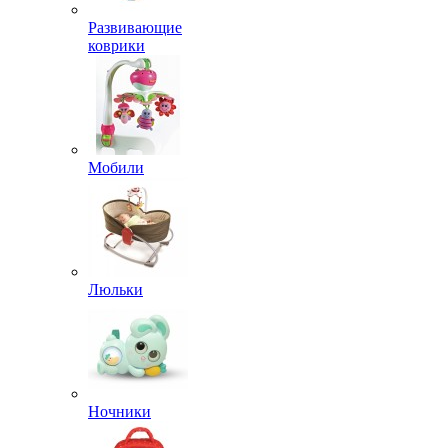
Развивающие
коврики
Мобили
Люльки
Ночники