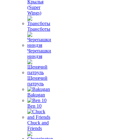
Крылья
(Super
Wings)
Трансботы
Черепашки
ниндзя
Щенячий
патруль
Bakugan
Ben 10
Chuck and
Friends