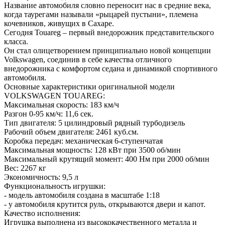
Название автомобиля словно переносит нас в средние века,
когда таурегами называли «рыцарей пустыни», племена
кочевников, живущих в Сахаре.
Сегодня Touareg – первый внедорожник представительского
класса.
Он стал олицетворением принципиально новой концепции
Volkswagen, соединив в себе качества отличного
внедорожника с комфортом седана и динамикой спортивного
автомобиля.
Основные характеристики оригинальной модели
VOLKSWAGEN TOUAREG:
Максимальная скорость: 183 км/ч
Разгон 0-95 км/ч: 11,6 сек.
Тип двигателя: 5 цилиндровый рядный турбодизель
Рабочий объем двигателя: 2461 куб.см.
Коробка передач: механическая 6-ступенчатая
Максимальная мощность: 128 кВт при 3500 об/мин
Максимальный крутящий момент: 400 Нм при 2000 об/мин
Вес: 2267 кг
Экономичность: 9,5 л
Функциональность игрушки:
- модель автомобиля создана в масштабе 1:18
- у автомобиля крутится руль, открываются двери и капот.
Качество исполнения:
Игрушка выполнена из высококачественного металла и