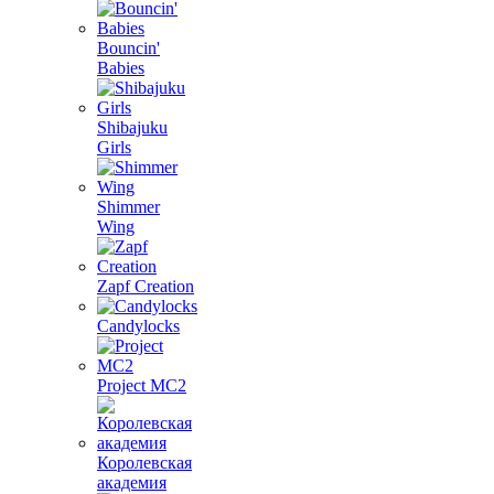
Bouncin'
Babies
Shibajuku
Girls
Shimmer
Wing
Zapf Creation
Candylocks
Project MС2
Королевская
академия