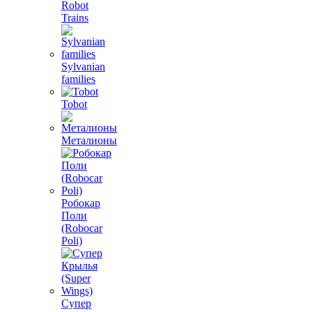
Robot
Trains
Sylvanian
families
Tobot
Металионы
Робокар
Поли
(Robocar
Poli)
Супер