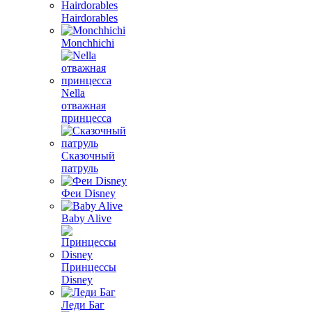
Hairdorables
Monchhichi
Nella
отважная
принцесса
Сказочный
патруль
Феи Disney
Baby Alive
Принцессы
Disney
Леди Баг