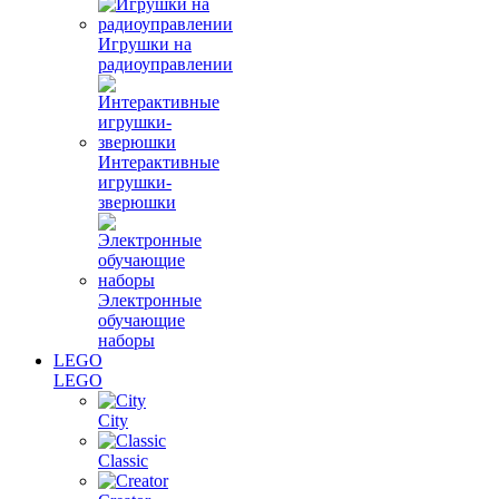
Игрушки на
радиоуправлении
Интерактивные
игрушки-
зверюшки
Электронные
обучающие
наборы
LEGO
LEGO
City
Classic