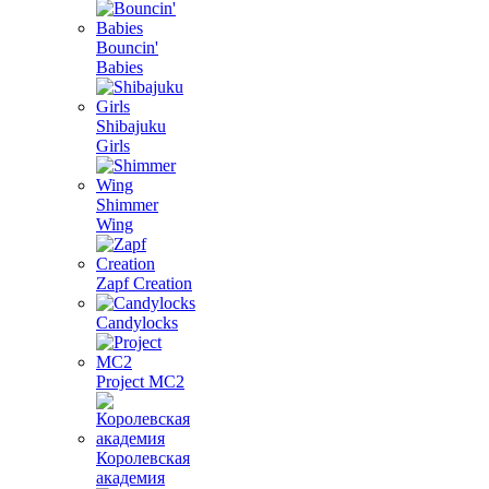
Bouncin'
Babies
Shibajuku
Girls
Shimmer
Wing
Zapf Creation
Candylocks
Project MС2
Королевская
академия