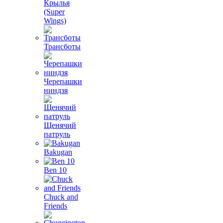
Крылья
(Super
Wings)
Трансботы
Черепашки
ниндзя
Щенячий
патруль
Bakugan
Ben 10
Chuck and
Friends