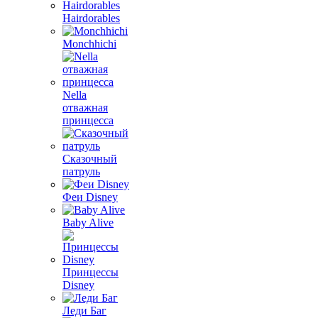
Hairdorables
Monchhichi
Nella
отважная
принцесса
Сказочный
патруль
Феи Disney
Baby Alive
Принцессы
Disney
Леди Баг