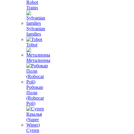
Robot
Trains
Sylvanian
families
Tobot
Металионы
Робокар
Поли
(Robocar
Poli)
Супер