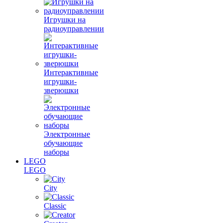
Игрушки на
радиоуправлении
Интерактивные
игрушки-
зверюшки
Электронные
обучающие
наборы
LEGO
LEGO
City
Classic