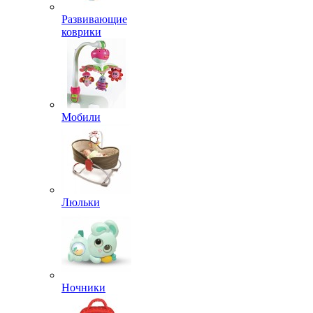
Развивающие
коврики
Мобили
Люльки
Ночники