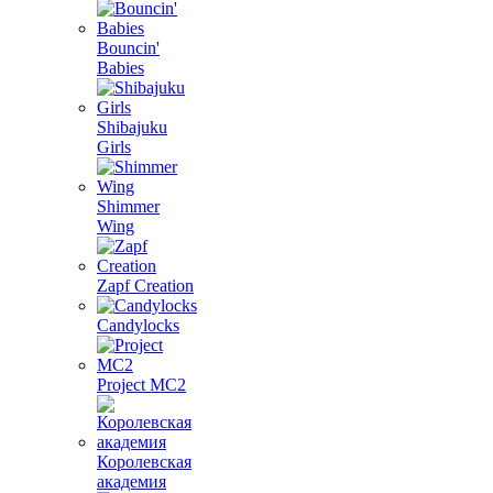
Bouncin'
Babies
Shibajuku
Girls
Shimmer
Wing
Zapf Creation
Candylocks
Project MС2
Королевская
академия