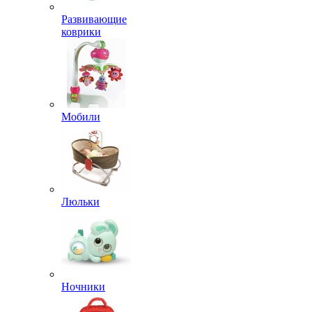
Развивающие
коврики
Мобили
Люльки
Ночники