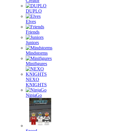
Creator
DUPLO
Elves
Friends
Juniors
Mindstorms
Minifigures
NEXO
KNIGHTS
NinjaGo
Speed