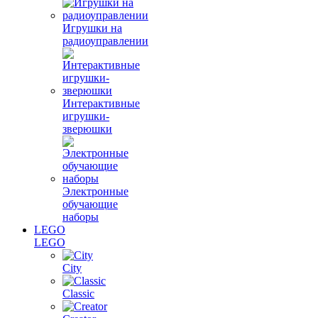
Игрушки на
радиоуправлении
Интерактивные
игрушки-
зверюшки
Электронные
обучающие
наборы
LEGO
LEGO
City
Classic