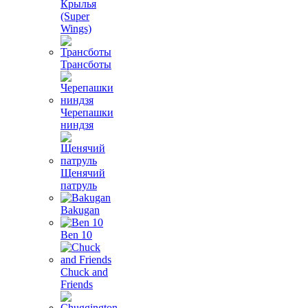
Крылья
(Super
Wings)
Трансботы
Черепашки
ниндзя
Щенячий
патруль
Bakugan
Ben 10
Chuck and
Friends