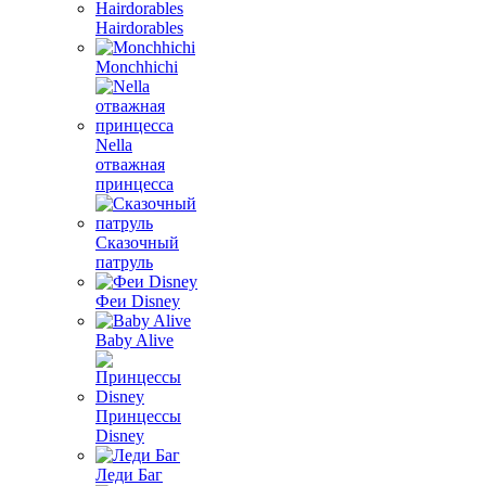
Hairdorables
Monchhichi
Nella
отважная
принцесса
Сказочный
патруль
Феи Disney
Baby Alive
Принцессы
Disney
Леди Баг