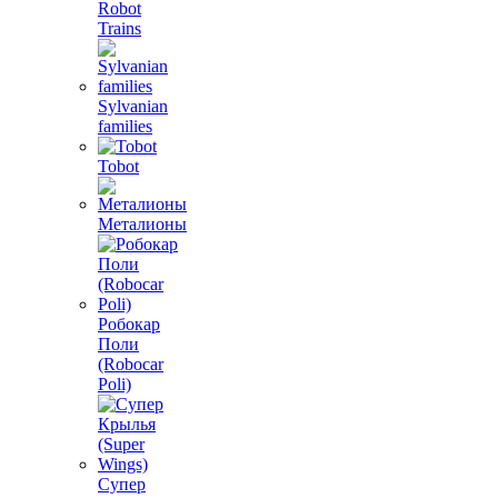
Robot
Trains
Sylvanian
families
Tobot
Металионы
Робокар
Поли
(Robocar
Poli)
Супер