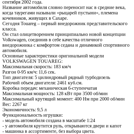
сентября 2002 года.
Название автомобиля словно переносит нас в средние века,
когда таурегами называли «рыцарей пустыни», племена
кочевников, живущих в Сахаре.
Cегодня Touareg – первый внедорожник представительского
класса.
Он стал олицетворением принципиально новой концепции
Volkswagen, соединив в себе качества отличного
внедорожника с комфортом седана и динамикой спортивного
автомобиля.
Основные характеристики оригинальной модели
VOLKSWAGEN TOUAREG:
Максимальная скорость: 183 км/ч
Разгон 0-95 км/ч: 11,6 сек.
Тип двигателя: 5 цилиндровый рядный турбодизель
Рабочий объем двигателя: 2461 куб.см.
Коробка передач: механическая 6-ступенчатая
Максимальная мощность: 128 кВт при 3500 об/мин
Максимальный крутящий момент: 400 Нм при 2000 об/мин
Вес: 2267 кг
Экономичность: 9,5 л
Функциональность игрушки:
- модель автомобиля создана в масштабе 1:24
- у автомобиля крутится руль, открываются двери и капот
- машинка в ассортименте, без выбора цвета.