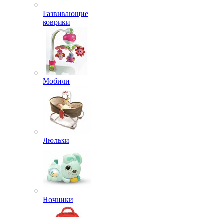
Развивающие
коврики
Мобили
Люльки
Ночники