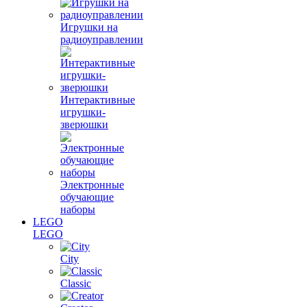
Игрушки на
радиоуправлении
Интерактивные
игрушки-
зверюшки
Электронные
обучающие
наборы
LEGO
LEGO
City
Classic