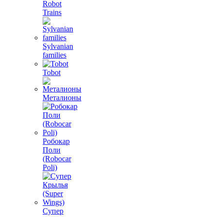
Robot
Trains
Sylvanian
families
Tobot
Металионы
Робокар
Поли
(Robocar
Poli)
Супер