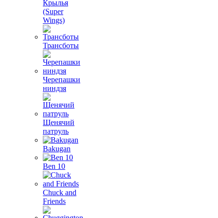
Крылья
(Super
Wings)
Трансботы
Черепашки
ниндзя
Щенячий
патруль
Bakugan
Ben 10
Chuck and
Friends