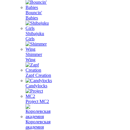
Bouncin'
Babies
Shibajuku
Girls
Shimmer
Wing
Zapf Creation
Candylocks
Project MС2
Королевская
академия