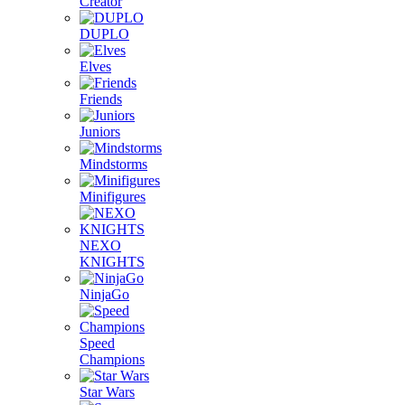
Creator
DUPLO
Elves
Friends
Juniors
Mindstorms
Minifigures
NEXO
KNIGHTS
NinjaGo
Speed
Champions
Star Wars