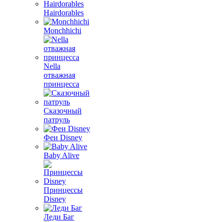
Hairdorables
Monchhichi
Nella
отважная
принцесса
Сказочный
патруль
Феи Disney
Baby Alive
Принцессы
Disney
Леди Баг