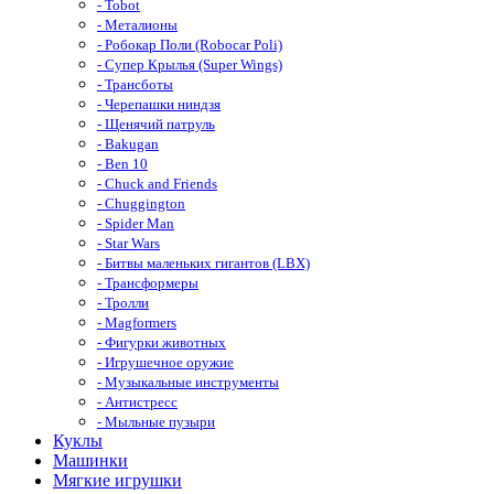
- Tobot
- Металионы
- Робокар Поли (Robocar Poli)
- Супер Крылья (Super Wings)
- Трансботы
- Черепашки ниндзя
- Щенячий патруль
- Bakugan
- Ben 10
- Chuck and Friends
- Chuggington
- Spider Man
- Star Wars
- Битвы маленьких гигантов (LBX)
- Трансформеры
- Тролли
- Magformers
- Фигурки животных
- Игрушечное оружие
- Музыкальные инструменты
- Антистресс
- Мыльные пузыри
Куклы
Машинки
Мягкие игрушки