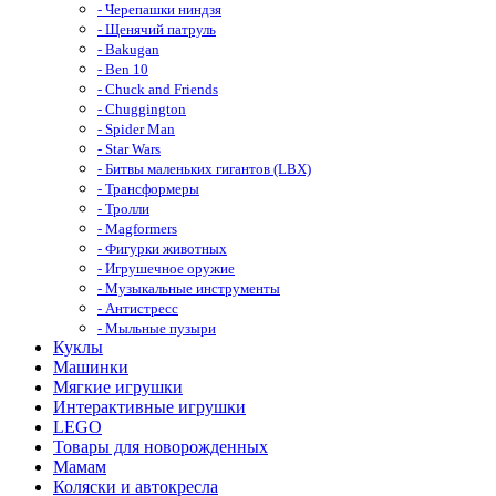
- Черепашки ниндзя
- Щенячий патруль
- Bakugan
- Ben 10
- Chuck and Friends
- Chuggington
- Spider Man
- Star Wars
- Битвы маленьких гигантов (LBX)
- Трансформеры
- Тролли
- Magformers
- Фигурки животных
- Игрушечное оружие
- Музыкальные инструменты
- Антистресс
- Мыльные пузыри
Куклы
Машинки
Мягкие игрушки
Интерактивные игрушки
LEGO
Товары для новорожденных
Мамам
Коляски и автокресла