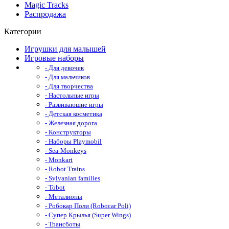
Magic Tracks
Распродажа
Категории
Игрушки для малышей
Игровые наборы
- Для девочек
- Для мальчиков
- Для творчества
- Настольные игры
- Развивающие игры
- Детская косметика
- Железная дорога
- Конструкторы
- Наборы Playmobil
- Sea-Monkeys
- Monkart
- Robot Trains
- Sylvanian families
- Tobot
- Металионы
- Робокар Поли (Robocar Poli)
- Супер Крылья (Super Wings)
- Трансботы