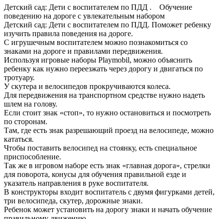
Детский сад: Дети с воспитателем по ПДД . Обучение
поведению на дороге с увлекательным набором
Детский сад: Дети с воспитателем по ПДД. Поможет ребенку
изучить правила поведения на дороге.
С игрушечным воспитателем можно познакомиться со
знаками на дороге и правилами передвижения.
Используя игровые наборы Playmobil, можно объяснить
ребенку как нужно переезжать через дорогу и двигаться по
тротуару.
У скутера и велосипедов прокручиваются колеса.
Для передвижения на транспортном средстве нужно надеть
шлем на голову.
Если стоит знак «стоп», то нужно остановиться и посмотреть
по сторонам.
Там, где есть знак разрешающий проезд на велосипеде, можно
кататься.
Чтобы поставить велосипед на стоянку, есть специальное
приспособление.
Так же в игровом наборе есть знак «главная дорога», стрелки
для поворота, конусы для обучения правильной езде и
указатель направления в руке воспитателя.
В конструкторы входит воспитатель с двумя фигурками детей,
три велосипеда, скутер, дорожные знаки.
Ребенок может установить на дорогу знаки и начать обучение
правильному движению.