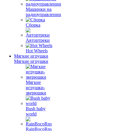
Машинки на
радиоуправлении
Сборка
Автортреки
Hot Wheels
Мягкие игрушки
Мягкие игрушки
Мягкие
игрушки-
зверюшки
Bush baby
world
RainBocoRns