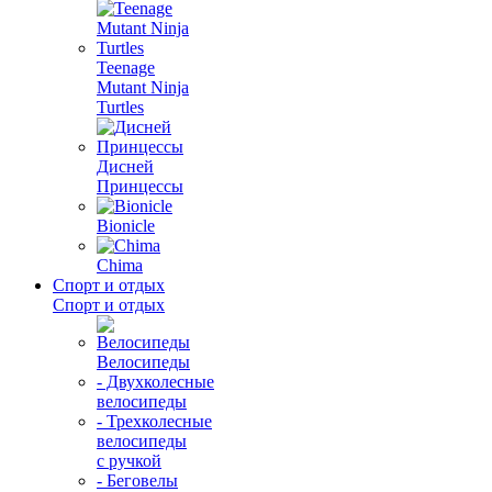
Teenage
Mutant Ninja
Turtles
Дисней
Принцессы
Bionicle
Chima
Спорт и отдых
Спорт и отдых
Велосипеды
- Двухколесные
велосипеды
- Трехколесные
велосипеды
с ручкой
- Беговелы