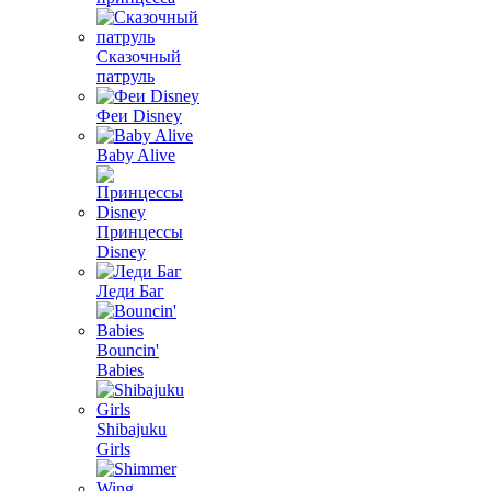
Сказочный
патруль
Феи Disney
Baby Alive
Принцессы
Disney
Леди Баг
Bouncin'
Babies
Shibajuku
Girls