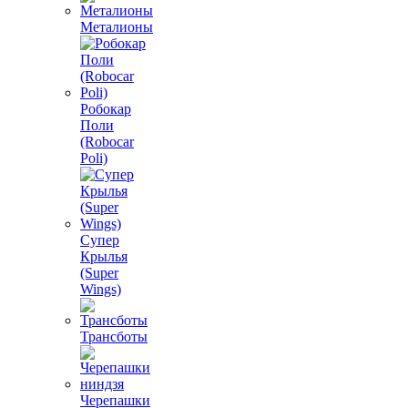
Металионы
Робокар
Поли
(Robocar
Poli)
Супер
Крылья
(Super
Wings)
Трансботы
Черепашки