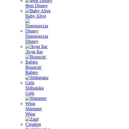
Феи Disney
Baby Alive
Принцессы
Disney
Леди Баг
Bouncin'
Babies
Shibajuku
Girls
Shimmer
Wing