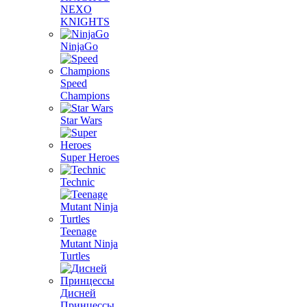
NEXO
KNIGHTS
NinjaGo
Speed
Champions
Star Wars
Super Heroes
Technic
Teenage
Mutant Ninja
Turtles
Дисней
Принцессы