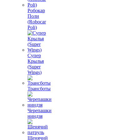
Робокар
Поли
(Robocar
Poli)
Супер
Крылья
(Super
Wings)
Трансботы
Черепашки
ниндзя
Щенячий