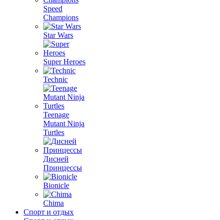
Speed
Champions
Star Wars
Super Heroes
Technic
Teenage
Mutant Ninja
Turtles
Дисней
Принцессы
Bionicle
Chima
Спорт и отдых