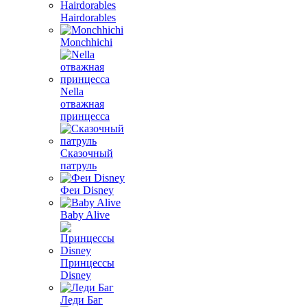
Hairdorables
Monchhichi
Nella
отважная
принцесса
Сказочный
патруль
Феи Disney
Baby Alive
Принцессы
Disney
Леди Баг