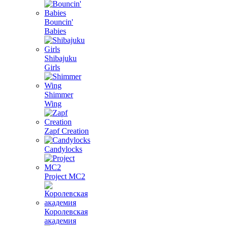
Bouncin'
Babies
Shibajuku
Girls
Shimmer
Wing
Zapf Creation
Candylocks
Project MС2
Королевская
академия