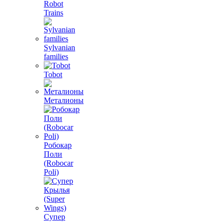
Robot
Trains
Sylvanian
families
Tobot
Металионы
Робокар
Поли
(Robocar
Poli)
Супер