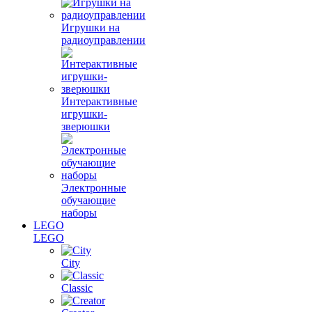
Игрушки на
радиоуправлении
Интерактивные
игрушки-
зверюшки
Электронные
обучающие
наборы
LEGO
LEGO
City
Classic