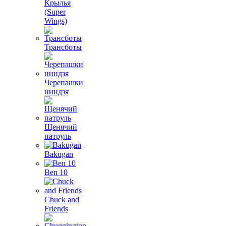
Крылья
(Super
Wings)
Трансботы
Черепашки
ниндзя
Щенячий
патруль
Bakugan
Ben 10
Chuck and
Friends