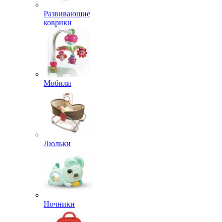
Развивающие
коврики
Мобили
Люльки
Ночники