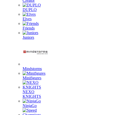
Creator
DUPLO
Elves
Friends
Juniors
Mindstorms
Minifigures
NEXO
KNIGHTS
NinjaGo