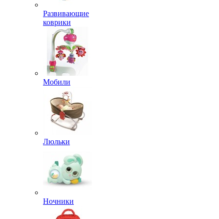
Развивающие
коврики
Мобили
Люльки
Ночники