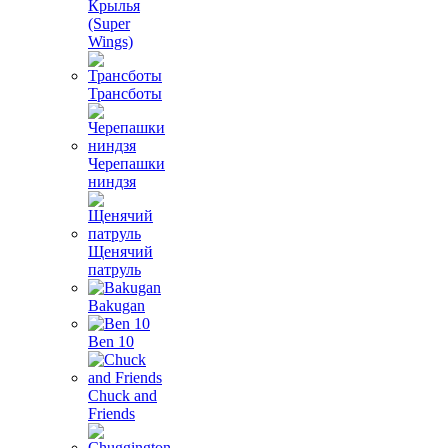
Крылья
(Super
Wings)
Трансботы
Черепашки
ниндзя
Щенячий
патруль
Bakugan
Ben 10
Chuck and
Friends