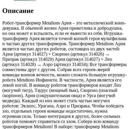
Описание
Робот-трансформер Metalions Ария – это металлический воин-
девушка. В обычной жизни Ария приветлива и добродушна,
но она может и вспылить, если ее вывести из себя. Игрушка-
трансформер Ария является точной копией героя мультфильма
и частью других трансформеров. Трансформер Metalions Ария
является частью других роботов, состоящих из двух частей:
Ария (артикул 314027) + Скорпио (артикул 314026) →
Призрак (артикул 314029) Ария (артикул 314027) + Лео
(артикул 314028) → Аэро (артикул 314034); Все трансформеры
совместимы друг с другом. Собрав всех героев-зверей
команды воинов вечности, можно сложить большую игрушку-
робота Metalions Инфинити. В частности, Ария является его
левой ногой. В команду роботов трансформеров входят Лео
(могучий тигр), Таурус (мощный бык), Скорпио (опасный
скорпион), Ария (сокрушительная овца) и Урса (могучий
медведь). Каждый из них может стать частью могучих
роботов: Эклипс, Урагана, Аэро и Призрака. Чтобы победить
зло, отдельных героев команды недостаточно, нужна
огромная сила. Только интеграция в других, более сильных
роботов поможет справиться со злом. Собери всю команду
трансформеров Metalions! В наборе: трансформер Metalions