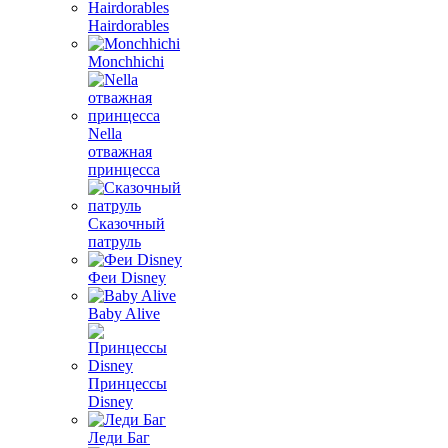
Hairdorables
Monchhichi
Nella
отважная
принцесса
Сказочный
патруль
Феи Disney
Baby Alive
Принцессы
Disney
Леди Баг