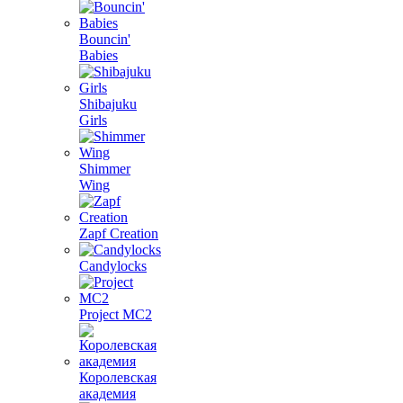
Bouncin'
Babies
Shibajuku
Girls
Shimmer
Wing
Zapf Creation
Candylocks
Project MС2
Королевская
академия