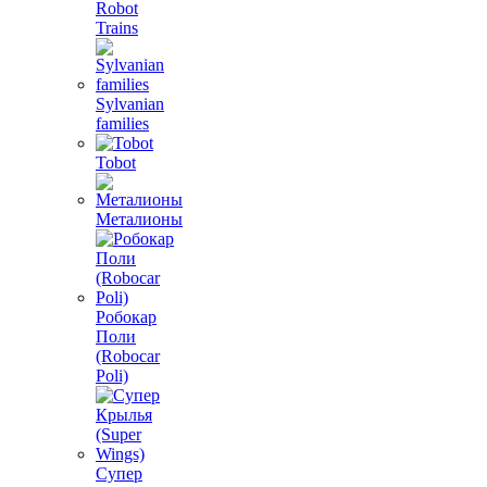
Robot
Trains
Sylvanian
families
Tobot
Металионы
Робокар
Поли
(Robocar
Poli)
Супер