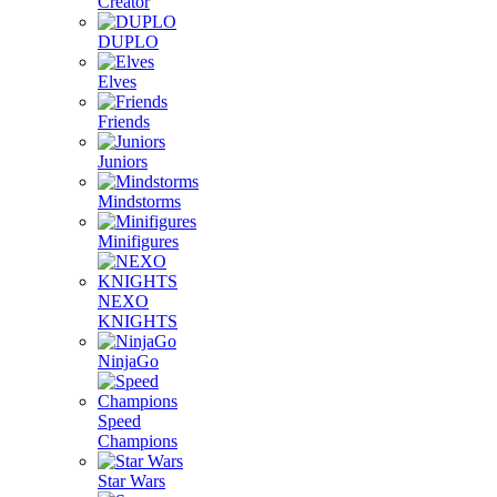
Creator
DUPLO
Elves
Friends
Juniors
Mindstorms
Minifigures
NEXO
KNIGHTS
NinjaGo
Speed
Champions
Star Wars