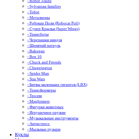
- Robot Trains
- Sylvanian families
- Tobot
- Металионы
- Робокар Поли (Robocar Poli)
- Супер Крылья (Super Wings)
- Трансботы
- Черепашки ниндзя
- Щенячий патруль
- Bakugan
- Ben 10
- Chuck and Friends
- Chuggington
- Spider Man
- Star Wars
- Битвы маленьких гигантов (LBX)
- Трансформеры
- Тролли
- Magformers
- Фигурки животных
- Игрушечное оружие
- Музыкальные инструменты
- Антистресс
- Мыльные пузыри
Куклы