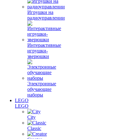
Игрушки на
радиоуправлении
Интерактивные
игрушки-
зверюшки
Электронные
обучающие
наборы
LEGO
LEGO
City
Classic