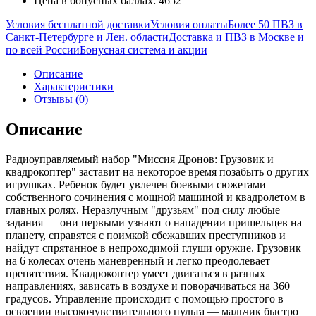
Цена в бонусных баллах: 4652
Условия бесплатной доставки
Условия оплаты
Более 50 ПВЗ в
Санкт-Петербурге и Лен. области
Доставка и ПВЗ в Москве и
по всей России
Бонусная система и акции
Описание
Характеристики
Отзывы (0)
Описание
Радиоуправляемый набор "Миссия Дронов: Грузовик и
квадрокоптер" заставит на некоторое время позабыть о других
игрушках. Ребенок будет увлечен боевыми сюжетами
собственного сочинения с мощной машиной и квадролетом в
главных ролях. Неразлучным "друзьям" под силу любые
задания — они первыми узнают о нападении пришельцев на
планету, справятся с поимкой сбежавших преступников и
найдут спрятанное в непроходимой глуши оружие. Грузовик
на 6 колесах очень маневренный и легко преодолевает
препятствия. Квадрокоптер умеет двигаться в разных
направлениях, зависать в воздухе и поворачиваться на 360
градусов. Управление происходит с помощью простого в
освоении высокочувствительного пульта — мальчик быстро