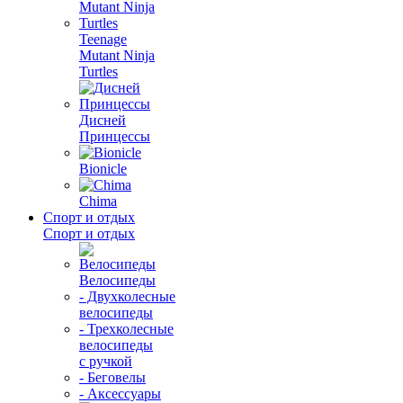
Teenage
Mutant Ninja
Turtles
Дисней
Принцессы
Bionicle
Chima
Спорт и отдых
Спорт и отдых
Велосипеды
- Двухколесные
велосипеды
- Трехколесные
велосипеды
с ручкой
- Беговелы
- Аксессуары