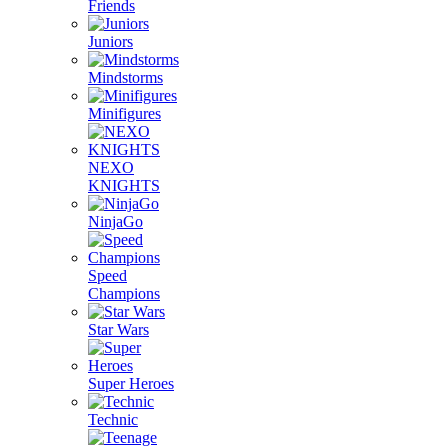
Friends
Juniors
Mindstorms
Minifigures
NEXO
KNIGHTS
NinjaGo
Speed
Champions
Star Wars
Super Heroes
Technic