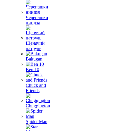
Черепашки
ниндзя
Щенячий
патруль
Bakugan
Ben 10
Chuck and
Friends
Chuggington
Spider Man