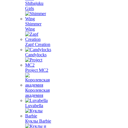
Shibajuku
Girls
Shimmer
Wing
Zapf Creation
Candylocks
Project MС2
Королевская
академия
Luvabella
Куклы Barbie