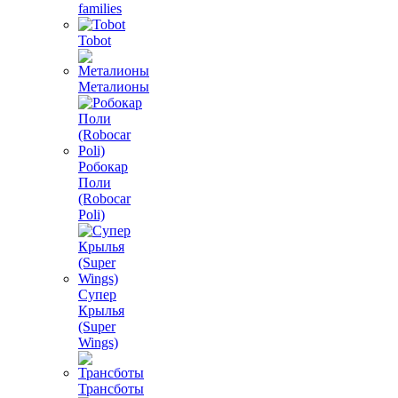
families
Tobot
Металионы
Робокар
Поли
(Robocar
Poli)
Супер
Крылья
(Super
Wings)
Трансботы