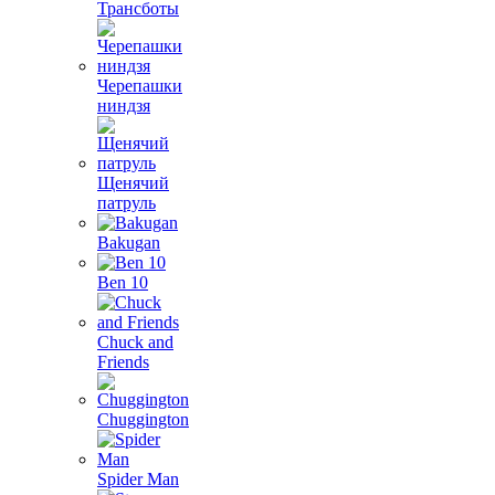
Трансботы
Черепашки
ниндзя
Щенячий
патруль
Bakugan
Ben 10
Chuck and
Friends
Chuggington
Spider Man