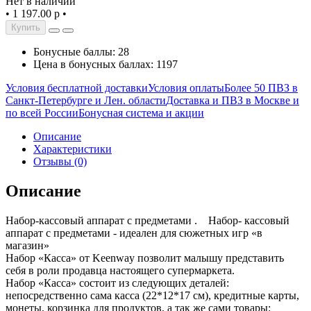
Нет в наличии
•
1 197.00 р
•
Купить
Бонусные баллы: 28
Цена в бонусных баллах: 1197
Условия бесплатной доставки
Условия оплаты
Более 50 ПВЗ в
Санкт-Петербурге и Лен. области
Доставка и ПВЗ в Москве и
по всей России
Бонусная система и акции
Описание
Характеристики
Отзывы (0)
Описание
Набор-кассовый аппарат с предметами . Набор- кассовый
аппарат с предметами - идеален для сюжетных игр «в
магазин»
Набор «Касса» от Keenway позволит малышу представить
себя в роли продавца настоящего супермаркета.
Набор «Касса» состоит из следующих деталей:
непосредственно сама касса (22*12*17 см), кредитные карты,
монеты, корзинка для продуктов, а так же сами товары: