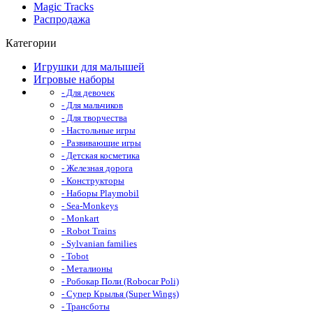
Magic Tracks
Распродажа
Категории
Игрушки для малышей
Игровые наборы
- Для девочек
- Для мальчиков
- Для творчества
- Настольные игры
- Развивающие игры
- Детская косметика
- Железная дорога
- Конструкторы
- Наборы Playmobil
- Sea-Monkeys
- Monkart
- Robot Trains
- Sylvanian families
- Tobot
- Металионы
- Робокар Поли (Robocar Poli)
- Супер Крылья (Super Wings)
- Трансботы