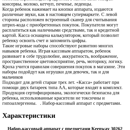
консервы, молоко, кетчуп, печенье, леденцы.
Когда ребенок нажимает на кнопки аппарата, издаются
различные звуки, как в настоящем супермаркете. С левой
стороны расположен встроенный сканер для считывания
штрих-кода с приобретенных покупок. Покупатели могут
расплатиться как наличными средствами, так и кредитной
картой. Касса оснащена калькулятором, который позволит
ребенку освоить счет и запомнить цифры.
Такие игровые наборы способствуют развитию многих
навыков ребенка. Играя кассовым аппаратом, ребенок
развивает в себе трудолюбие, аккуратность, воображение,
пространственное цветовосприятие, речь, моторику, логику.
Кроха учится правилам совершения покупок в магазине. Эти
наборы подойдут как игрушки для девочек, так и для
мальчиков
Подходит для детей старше трех лет. «Касса» работает при
помощи двух батареек типа AA, которые входят в комплект.
Продукция сертифицирована, экологически безопасна для
ребенка, использованные красители не токсичны и
гипоаллергенны. . Набор-кассовый аппарат с предметами.
Характеристики
Набор-кассовый аппарат с предметами Keenway 30262