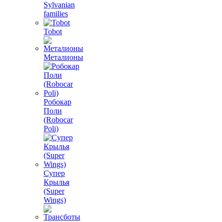
Sylvanian
families
Tobot
Металионы
Робокар
Поли
(Robocar
Poli)
Супер
Крылья
(Super
Wings)