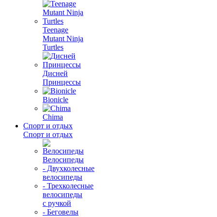
Teenage
Mutant Ninja
Turtles
Дисней
Принцессы
Bionicle
Chima
Спорт и отдых
Спорт и отдых
Велосипеды
- Двухколесные
велосипеды
- Трехколесные
велосипеды
с ручкой
- Беговелы