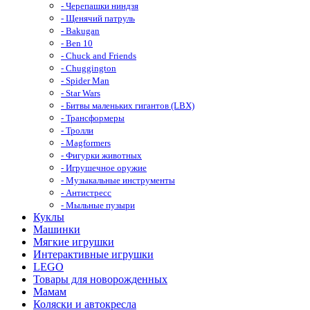
- Черепашки ниндзя
- Щенячий патруль
- Bakugan
- Ben 10
- Chuck and Friends
- Chuggington
- Spider Man
- Star Wars
- Битвы маленьких гигантов (LBX)
- Трансформеры
- Тролли
- Magformers
- Фигурки животных
- Игрушечное оружие
- Музыкальные инструменты
- Антистресс
- Мыльные пузыри
Куклы
Машинки
Мягкие игрушки
Интерактивные игрушки
LEGO
Товары для новорожденных
Мамам
Коляски и автокресла