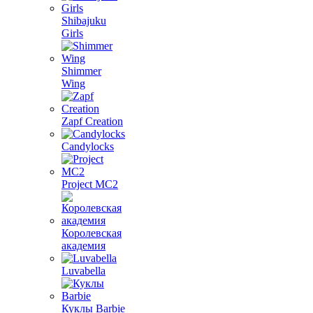
Shibajuku
Girls
Shimmer
Wing
Zapf Creation
Candylocks
Project MС2
Королевская
академия
Luvabella
Куклы Barbie