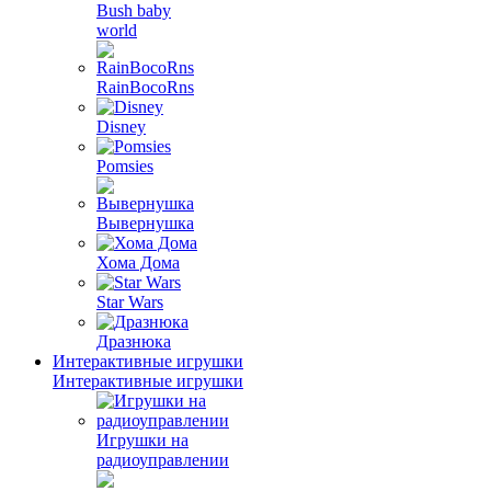
Bush baby
world
RainBocoRns
Disney
Pomsies
Вывернушка
Хома Дома
Star Wars
Дразнюка
Интерактивные игрушки
Интерактивные игрушки
Игрушки на
радиоуправлении