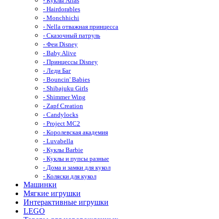
- Куклы Arias
- Hairdorables
- Monchhichi
- Nella отважная принцесса
- Сказочный патруль
- Феи Disney
- Baby Alive
- Принцессы Disney
- Леди Баг
- Bouncin' Babies
- Shibajuku Girls
- Shimmer Wing
- Zapf Creation
- Candylocks
- Project MС2
- Королевская академия
- Luvabella
- Куклы Barbie
- Куклы и пупсы разные
- Дома и замки для кукол
- Коляски для кукол
Машинки
Мягкие игрушки
Интерактивные игрушки
LEGO