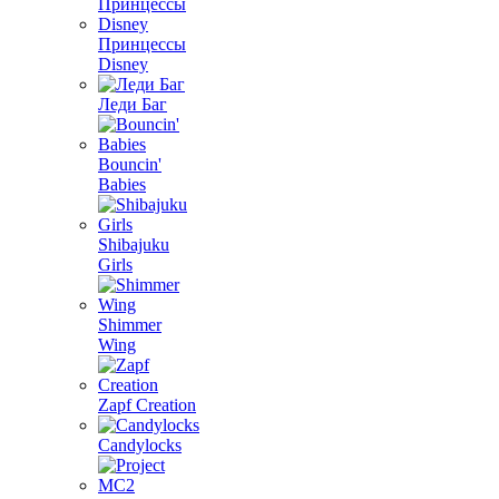
Принцессы
Disney
Леди Баг
Bouncin'
Babies
Shibajuku
Girls
Shimmer
Wing
Zapf Creation
Candylocks