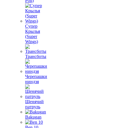
Poli)
Супер
Крылья
(Super
Wings)
Трансботы
Черепашки
ниндзя
Щенячий
патруль
Bakugan
Ben 10