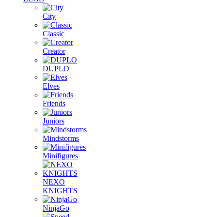
City
Classic
Creator
DUPLO
Elves
Friends
Juniors
Mindstorms
Minifigures
NEXO
KNIGHTS
NinjaGo