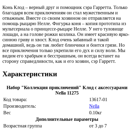
Конь Клод – верный друг и помощник сэра Гарретта. Только
благодаря всем приключениям он стал мужественным и
отважным. Вместе со своим хозяином он отправляется на
помощь рыцарю Нелле. Фигурка коня – копия прототипа из
мультсериала о принцессе-рыцаре Нелле. У него туловище
лошади, а на голове рожки козлика. Он имеет красивую ярко-
синюю гриву и хвост. Клод очень забавный и такой
домашний, ведь он так любит блинчики и боится грязи. Но
все приключения только укрепили его дух и силу воли. Мы
видим его храбрым и бесстрашным, он всегда встанет на
сторону справедливости, как и его хозяин, сэр Гарретт.
Характеристики
Набор "Коллекция приключений" Клод с аксессуарами
Nella 11275
Код товара:
13617-01
Производитель:
Nella
Вес
0.10кг
Дополнительные параметры
Возрастная группа
от 3 до 7