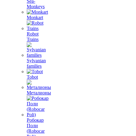
Sea-
Monkeys
Monkart
Robot
Trains
Sylvanian
families
Tobot
Металионы
Робокар
Поли
(Robocar