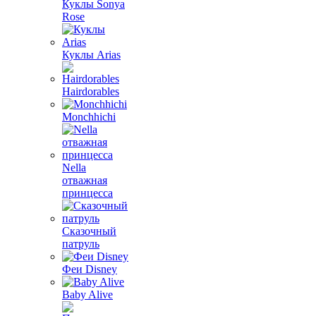
Куклы Sonya
Rose
Куклы Arias
Hairdorables
Monchhichi
Nella
отважная
принцесса
Сказочный
патруль
Феи Disney
Baby Alive