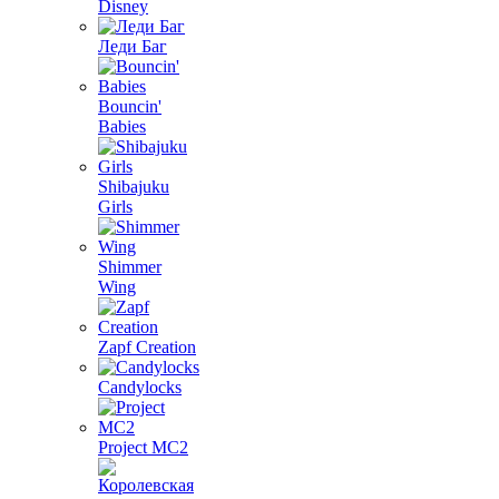
Disney
Леди Баг
Bouncin'
Babies
Shibajuku
Girls
Shimmer
Wing
Zapf Creation
Candylocks
Project MС2