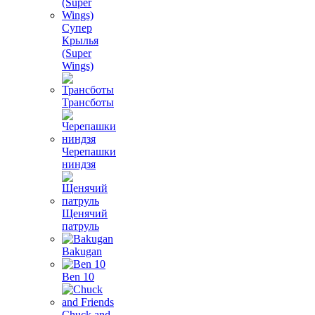
Супер
Крылья
(Super
Wings)
Трансботы
Черепашки
ниндзя
Щенячий
патруль
Bakugan
Ben 10
Chuck and