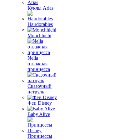
Куклы Arias
Hairdorables
Monchhichi
Nella
отважная
принцесса
Сказочный
патруль
Феи Disney
Baby Alive
Принцессы