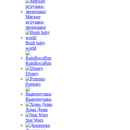
Мягкие
игрушки-
зверюшки
Bush baby
world
RainBocoRns
Disney
Pomsies
Вывернушка
Хома Дома
Star Wars