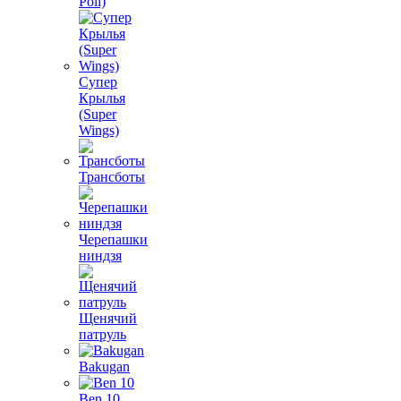
Poli)
Супер
Крылья
(Super
Wings)
Трансботы
Черепашки
ниндзя
Щенячий
патруль
Bakugan
Ben 10