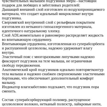
чувствительных малышей подгузники Mepsi - настоящий
подарок для любящих и заботливых родителей:
Дышащий внешний слой изготовлен из воздухопроницаемого
материала, что создает идеальный микроклимат внутри
подгузника.
Сверхмягкий внутренний слой с рельефным покрытием
изготовлен из нетканого гипоаллергенного материала,
идентичного натуральному хлопку.
Слой ADLмоментально и равномерно распределяет жидкость
во впитывающую сердцевину.
Впитывающая сердцевина, изготовленная из суперабсорбента
и распушенной целлюлозы, надежно удерживает влагу
внутри.
Эластичный пояс с многоразовыми липучками надежно
фиксирует подгузник на теле малыша, не ограничивая
свободу передвижения.
Анатомический крой подгузников идеально повторяетконтур
тела малыша и надежно снабжен сверхнежными эластичными
бортиками, что обеспечивает дополнительный комфорт
малышу.
Индикатор влагизаботливо подскажет, что подгузник пора
сменить.
Состав: суперабсорбирующий полимер, распущенное
целлюлозное волокно, нетканый полиэстр, лайкровые нити,