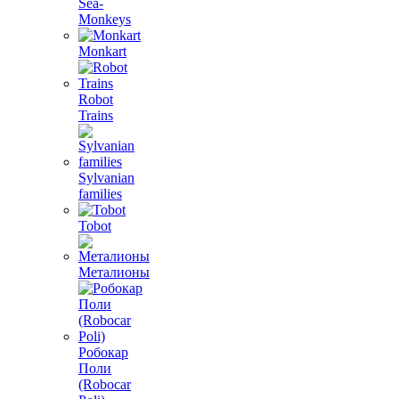
Sea-
Monkeys
Monkart
Robot
Trains
Sylvanian
families
Tobot
Металионы
Робокар
Поли
(Robocar