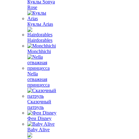
Куклы Sonya
Rose
Куклы Arias
Hairdorables
Monchhichi
Nella
отважная
принцесса
Сказочный
патруль
Феи Disney
Baby Alive