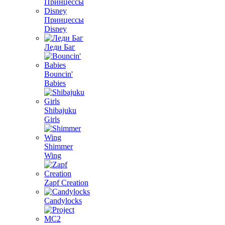
Принцессы
Disney
Леди Баг
Bouncin'
Babies
Shibajuku
Girls
Shimmer
Wing
Zapf Creation
Candylocks