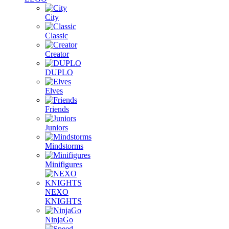
City
Classic
Creator
DUPLO
Elves
Friends
Juniors
Mindstorms
Minifigures
NEXO
KNIGHTS
NinjaGo