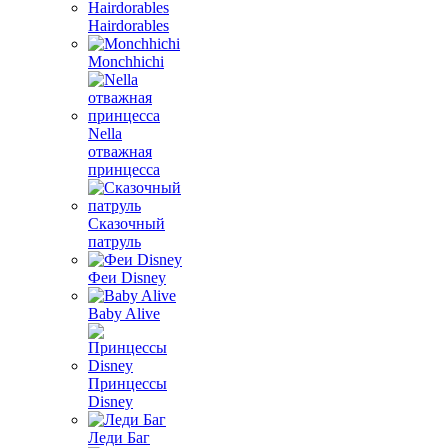
Hairdorables
Monchhichi
Nella
отважная
принцесса
Сказочный
патруль
Феи Disney
Baby Alive
Принцессы
Disney
Леди Баг