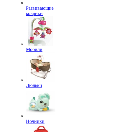
Развивающие
коврики
Мобили
Люльки
Ночники