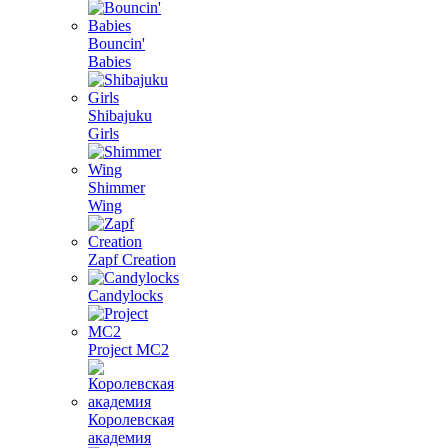
Bouncin'
Babies
Shibajuku
Girls
Shimmer
Wing
Zapf Creation
Candylocks
Project MС2
Королевская
академия