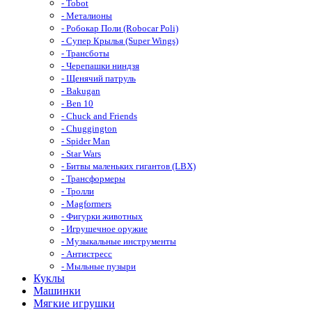
- Tobot
- Металионы
- Робокар Поли (Robocar Poli)
- Супер Крылья (Super Wings)
- Трансботы
- Черепашки ниндзя
- Щенячий патруль
- Bakugan
- Ben 10
- Chuck and Friends
- Chuggington
- Spider Man
- Star Wars
- Битвы маленьких гигантов (LBX)
- Трансформеры
- Тролли
- Magformers
- Фигурки животных
- Игрушечное оружие
- Музыкальные инструменты
- Антистресс
- Мыльные пузыри
Куклы
Машинки
Мягкие игрушки