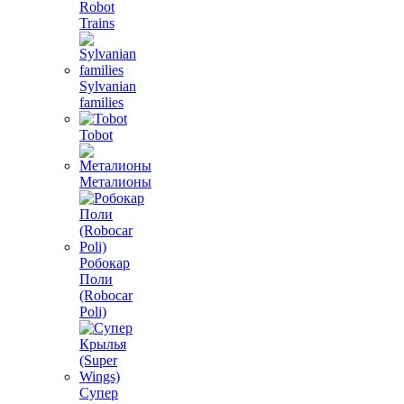
Robot
Trains
Sylvanian
families
Tobot
Металионы
Робокар
Поли
(Robocar
Poli)
Супер