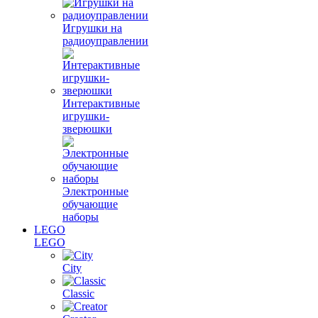
Игрушки на
радиоуправлении
Интерактивные
игрушки-
зверюшки
Электронные
обучающие
наборы
LEGO
LEGO
City
Classic