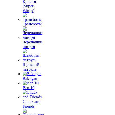
Крылья
(Super
Wings)
Трансботы
Черепашки
ниндзя
Щенячий
патруль
Bakugan
Ben 10
Chuck and
Friends