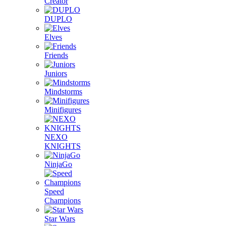
Creator
DUPLO
Elves
Friends
Juniors
Mindstorms
Minifigures
NEXO
KNIGHTS
NinjaGo
Speed
Champions
Star Wars