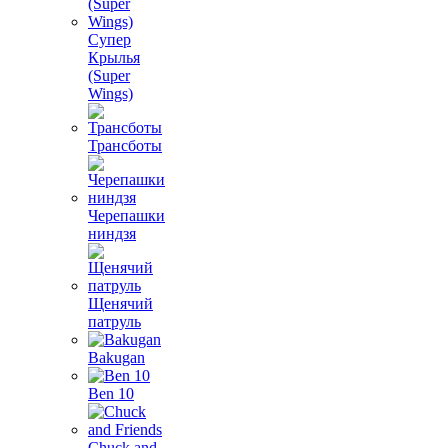
Супер
Крылья
(Super
Wings)
Трансботы
Черепашки
ниндзя
Щенячий
патруль
Bakugan
Ben 10
Chuck and