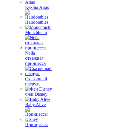
Куклы Arias
Hairdorables
Monchhichi
Nella
отважная
принцесса
Сказочный
патруль
Феи Disney
Baby Alive
Принцессы