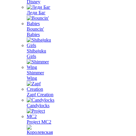
Disney
Леди Баг
Bouncin'
Babies
Shibajuku
Girls
Shimmer
Wing
Zapf Creation
Candylocks
Project MС2