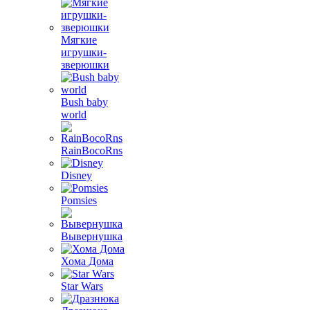
Мягкие
игрушки-
зверюшки
Bush baby
world
RainBocoRns
Disney
Pomsies
Вывернушка
Хома Дома
Star Wars