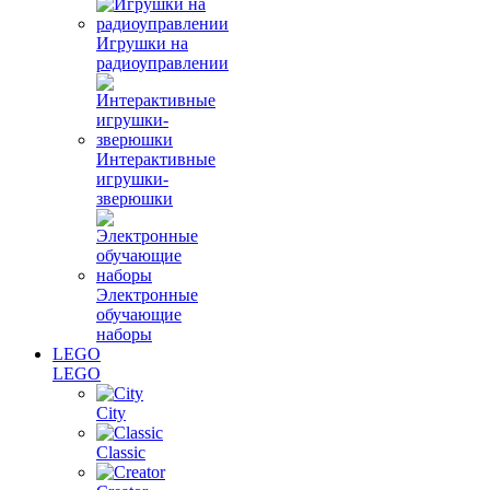
Игрушки на
радиоуправлении
Интерактивные
игрушки-
зверюшки
Электронные
обучающие
наборы
LEGO
LEGO
City
Classic