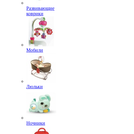
Развивающие
коврики
Мобили
Люльки
Ночники