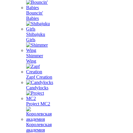
Bouncin'
Babies
Shibajuku
Girls
Shimmer
Wing
Zapf Creation
Candylocks
Project MС2
Королевская
академия