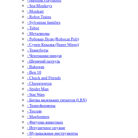
- Наборы Playmobil
- Sea-Monkeys
- Monkart
- Robot Trains
- Sylvanian families
- Tobot
- Металионы
- Робокар Поли (Robocar Poli)
- Супер Крылья (Super Wings)
- Трансботы
- Черепашки ниндзя
- Щенячий патруль
- Bakugan
- Ben 10
- Chuck and Friends
- Chuggington
- Spider Man
- Star Wars
- Битвы маленьких гигантов (LBX)
- Трансформеры
- Тролли
- Magformers
- Фигурки животных
- Игрушечное оружие
- Музыкальные инструменты