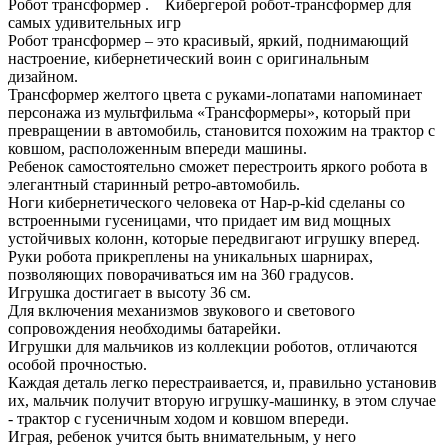
Робот трансформер . Кибергерой робот-трансформер для
самых удивительных игр
Робот трансформер – это красивый, яркий, поднимающий
настроение, кибернетический воин с оригинальным
дизайном.
Трансформер желтого цвета с руками-лопатами напоминает
персонажа из мультфильма «Трансформеры», который при
превращении в автомобиль, становится похожим на трактор с
ковшом, расположенным впереди машины.
Ребенок самостоятельно сможет перестроить яркого робота в
элегантный старинный ретро-автомобиль.
Ноги кибернетического человека от Hap-p-kid сделаны со
встроенными гусеницами, что придает им вид мощных
устойчивых колонн, которые передвигают игрушку вперед.
Руки робота прикреплены на уникальных шарнирах,
позволяющих поворачиваться им на 360 градусов.
Игрушка достигает в высоту 36 см.
Для включения механизмов звукового и светового
сопровождения необходимы батарейки.
Игрушки для мальчиков из коллекции роботов, отличаются
особой прочностью.
Каждая деталь легко перестраивается, и, правильно установив
их, мальчик получит вторую игрушку-машинку, в этом случае
- трактор с гусеничным ходом и ковшом впереди.
Играя, ребенок учится быть внимательным, у него