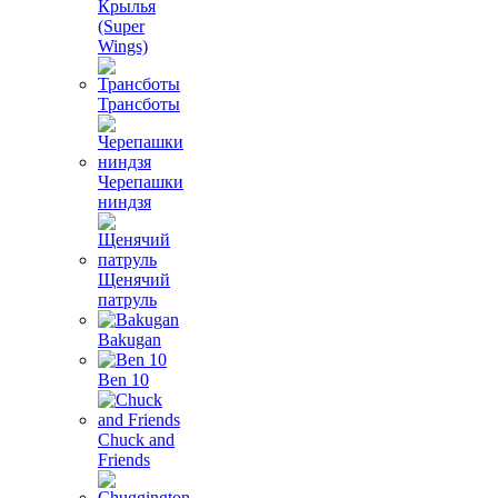
Крылья
(Super
Wings)
Трансботы
Черепашки
ниндзя
Щенячий
патруль
Bakugan
Ben 10
Chuck and
Friends