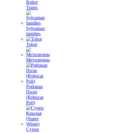
Robot
Trains
Sylvanian
families
Tobot
Металионы
Робокар
Поли
(Robocar
Poli)
Супер