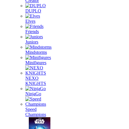
Creator
DUPLO
Elves
Friends
Juniors
Mindstorms
Minifigures
NEXO
KNIGHTS
NinjaGo
Speed
Champions