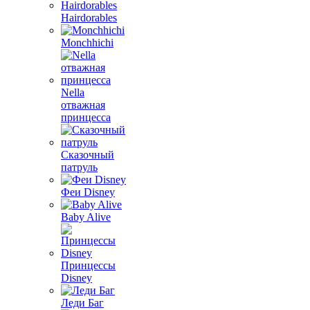
Hairdorables
Monchhichi
Nella
отважная
принцесса
Сказочный
патруль
Феи Disney
Baby Alive
Принцессы
Disney
Леди Баг