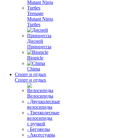
Teenage
Mutant Ninja
Turtles
Дисней
Принцессы
Bionicle
Chima
Спорт и отдых
Спорт и отдых
Велосипеды
- Двухколесные
велосипеды
- Трехколесные
велосипеды
с ручкой
- Беговелы
- Аксессуары