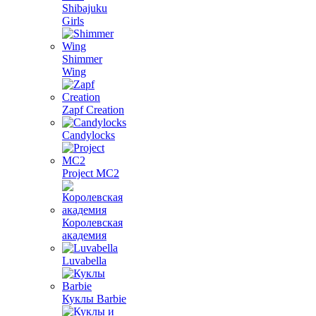
Shibajuku
Girls
Shimmer
Wing
Zapf Creation
Candylocks
Project MС2
Королевская
академия
Luvabella
Куклы Barbie