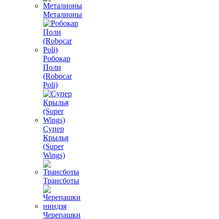
Металионы
Робокар
Поли
(Robocar
Poli)
Супер
Крылья
(Super
Wings)
Трансботы
Черепашки