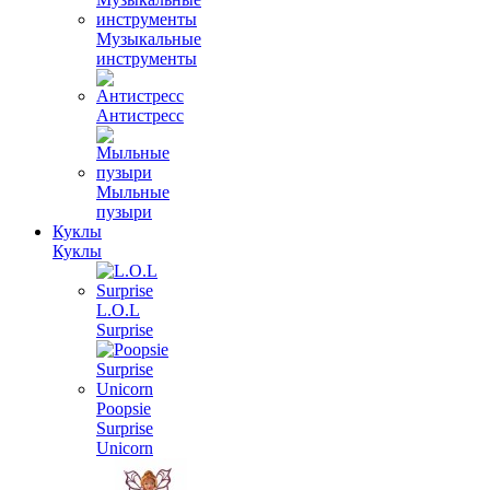
Музыкальные
инструменты
Антистресс
Мыльные
пузыри
Куклы
Куклы
L.O.L
Surprise
Poopsie
Surprise
Unicorn