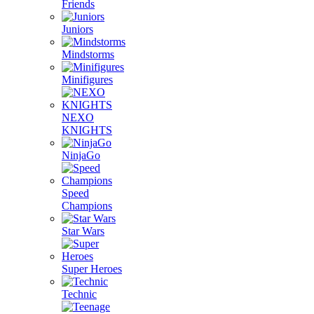
Friends
Juniors
Mindstorms
Minifigures
NEXO
KNIGHTS
NinjaGo
Speed
Champions
Star Wars
Super Heroes
Technic