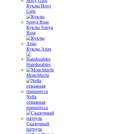
Куклы Boxy
Girls
Куклы Sonya
Rose
Куклы Arias
Hairdorables
Monchhichi
Nella
отважная
принцесса
Сказочный
патруль