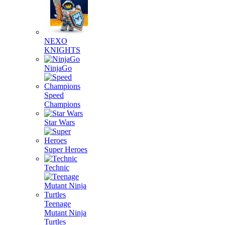
NEXO
KNIGHTS
NinjaGo
Speed
Champions
Star Wars
Super Heroes
Technic
Teenage
Mutant Ninja
Turtles