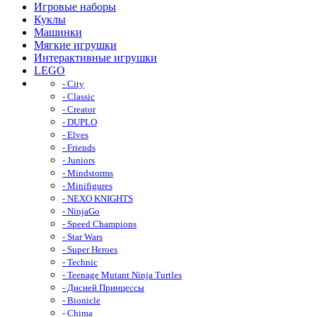
Игровые наборы
Куклы
Машинки
Мягкие игрушки
Интерактивные игрушки
LEGO
- City
- Classic
- Creator
- DUPLO
- Elves
- Friends
- Juniors
- Mindstorms
- Minifigures
- NEXO KNIGHTS
- NinjaGo
- Speed Champions
- Star Wars
- Super Heroes
- Technic
- Teenage Mutant Ninja Turtles
- Дисней Принцессы
- Bionicle
- Chima