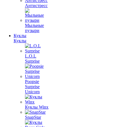
Антистресс
Мыльные
пузыри
Куклы
Куклы
L.O.L
Surprise
Poopsie
Surprise
Unicorn
Куклы Winx
SnapStar