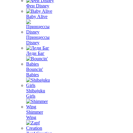
Феи Disney
Baby Alive
Принцессы
Disney
Леди Баг
Bouncin'
Babies
Shibajuku
Girls
Shimmer
Wing