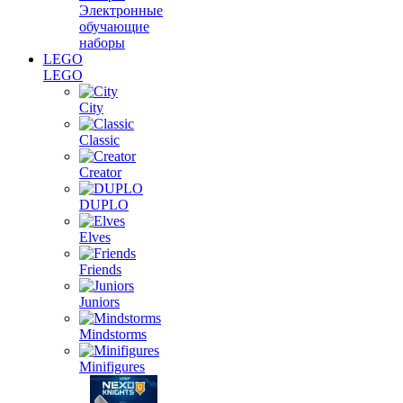
Электронные
обучающие
наборы
LEGO
LEGO
City
Classic
Creator
DUPLO
Elves
Friends
Juniors
Mindstorms
Minifigures