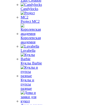
Zapf Creation
Candylocks
Project MС2
Королевская
академия
Luvabella
Куклы Barbie
Куклы и
пупсы
разные