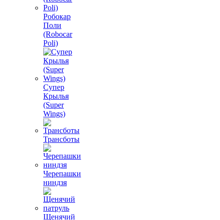
Робокар
Поли
(Robocar
Poli)
Супер
Крылья
(Super
Wings)
Трансботы
Черепашки
ниндзя
Щенячий