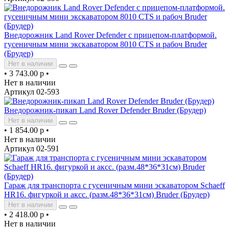
Внедорожник Land Rover Defender c прицепом-платформой.
гусеничным мини экскаватором 8010 CTS и рабоч Bruder
(Брудер)
Нет в наличии
•
3 743.00 р
•
Нет в наличии
Артикул 02-593
Внедорожник-пикап Land Rover Defender Bruder (Брудер)
Нет в наличии
•
1 854.00 р
•
Нет в наличии
Артикул 02-591
Гараж для транспорта с гусеничным мини эскаватором Schaeff
HR16. фигуркой и аксс. (разм.48*36*31см) Bruder (Брудер)
Нет в наличии
•
2 418.00 р
•
Нет в наличии