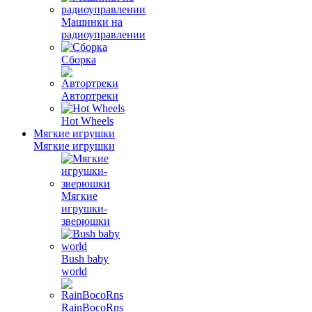
Машинки на
радиоуправлении
Сборка
Автортреки
Hot Wheels
Мягкие игрушки
Мягкие игрушки
Мягкие
игрушки-
зверюшки
Bush baby
world
RainBocoRns