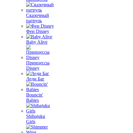
Сказочный
патруль
Феи Disney
Baby Alive
Принцессы
Disney
Леди Баг
Bouncin'
Babies
Shibajuku
Girls