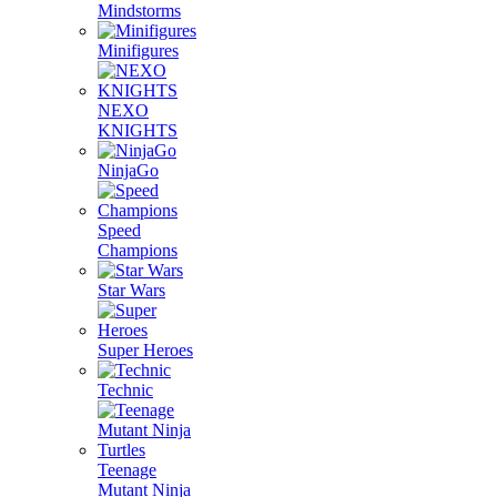
Mindstorms
Minifigures
NEXO
KNIGHTS
NinjaGo
Speed
Champions
Star Wars
Super Heroes
Technic
Teenage
Mutant Ninja