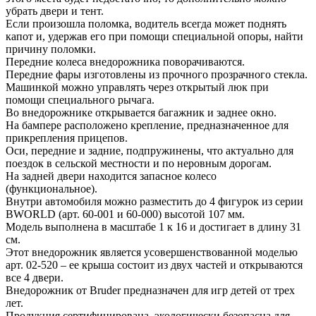
убрать двери и тент.
Если произошла поломка, водитель всегда может поднять
капот и, удержав его при помощи специальной опоры, найти
причину поломки.
Передние колеса внедорожника поворачиваются.
Передние фары изготовлены из прочного прозрачного стекла.
Машинкой можно управлять через открытый люк при
помощи специального рычага.
Во внедорожнике открывается багажник и заднее окно.
На бампере расположено крепление, предназначенное для
прикрепления прицепов.
Оси, передние и задние, подпружинены, что актуально для
поездок в сельской местности и по неровным дорогам.
На задней двери находится запасное колесо
(функциональное).
Внутри автомобиля можно разместить до 4 фигурок из серии
BWORLD (арт. 60-001 и 60-000) высотой 107 мм.
Модель выполнена в масштабе 1 к 16 и достигает в длину 31
см.
Этот внедорожник является усовершенствованной моделью
арт. 02-520 – ее крыша состоит из двух частей и открываются
все 4 двери.
Внедорожник от Bruder предназначен для игр детей от трех
лет.
Продукция сертифицирована, экологически безопасна для