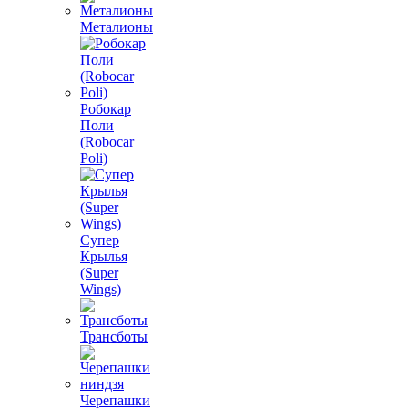
Металионы
Робокар
Поли
(Robocar
Poli)
Супер
Крылья
(Super
Wings)
Трансботы
Черепашки