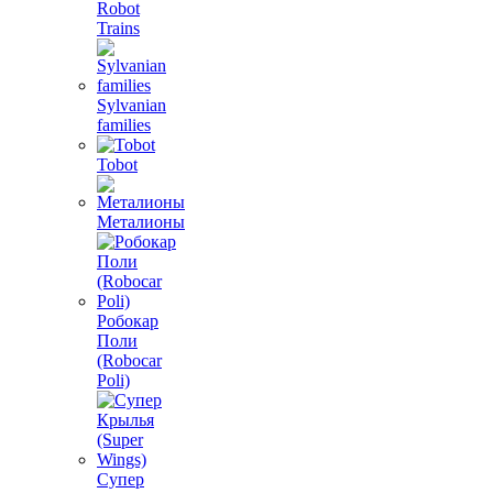
Robot
Trains
Sylvanian
families
Tobot
Металионы
Робокар
Поли
(Robocar
Poli)
Супер