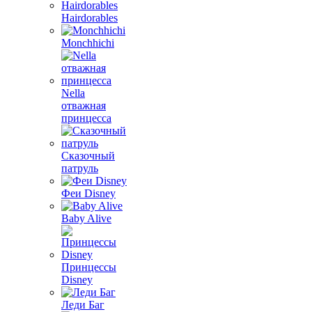
Hairdorables
Monchhichi
Nella
отважная
принцесса
Сказочный
патруль
Феи Disney
Baby Alive
Принцессы
Disney
Леди Баг