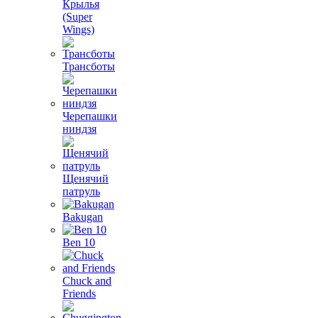
Крылья
(Super
Wings)
Трансботы
Черепашки
ниндзя
Щенячий
патруль
Bakugan
Ben 10
Chuck and
Friends