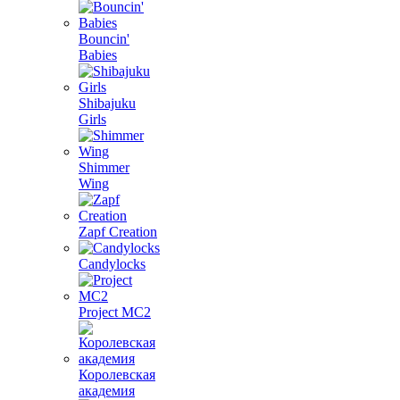
Bouncin'
Babies
Shibajuku
Girls
Shimmer
Wing
Zapf Creation
Candylocks
Project MС2
Королевская
академия