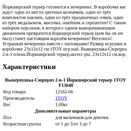
Йоркширский терьер готовится к вечеринке. В коробочке вас
ждут: один из шести цветных колпачков, один из трёх
комплектов наклеек, одни из трёх праздничных очков, один
из трёх медальонов, мисочка, ошейник и серпантин! С таким
набором персонаж, в которого одним выворачивающим
движением превратится йоркширский терьер (кем бы он ни
был) станет настоящим королём вечеринки! Веселись!
Устраивай вечеринки вместе с питомцами! Размер игрушки в
коробочке 23x12x12 см 1TOY игр.наб. Вывернушка-Сюрприз
2-в-1 плюш.Йоркширский терьер,аксесс-ры, 23х12х12 см,кор.
Характеристики
Вывернушка-Сюрприз 2-в-1 Йоркширский терьер 1TOY
Т13640
Код товара:
12162-06
Производитель:
1TOY
Вес
1.00кг
Дополнительные параметры
Пол
для мальчиков:для девочек
Возрастная группа
от 1 до 3:от 3 до 7