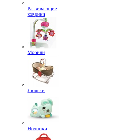
Развивающие
коврики
Мобили
Люльки
Ночники