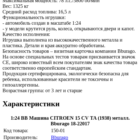
Максимальная мощность: 78 л.с./3800 об/мин
Вес: 1325 кг
Средний расход топлива: 16,5 л
Функциональность игрушки:
- автомобиль создан в масштабе 1:24
- у модели крутится руль, колеса, открываются двери и капот.
Качество исполнения:
Игрушка выполнена из высококачественного металла и
пластика. Детали и края аккуратно обработаны.
Безопасность товаров – визитная карточка компании Bburago.
На основе специальных тестов товарам присваивается значок
CE, широко известный всем покупателям знак качества товара
соответственно европейским стандартам.
Продукция сертифицирована, экологически безопасна для
ребенка, использованные красители не токсичны и
гипоаллергенны.
Возрастная группа: от 3 лет и старше
Характеристики
1:24 BB Машина CITROEN 15 CV TA (1938) металл.
Bburago 18-22017
Код товара:
150-01
Производитель:
Bburago