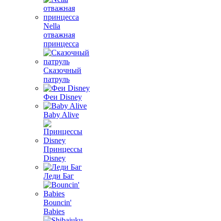
Nella
отважная
принцесса
Сказочный
патруль
Феи Disney
Baby Alive
Принцессы
Disney
Леди Баг
Bouncin'
Babies