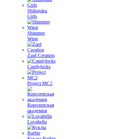
Shibajuku
Girls
Shimmer
Wing
Zapf Creation
Candylocks
Project MС2
Королевская
академия
Luvabella
Куклы Barbie