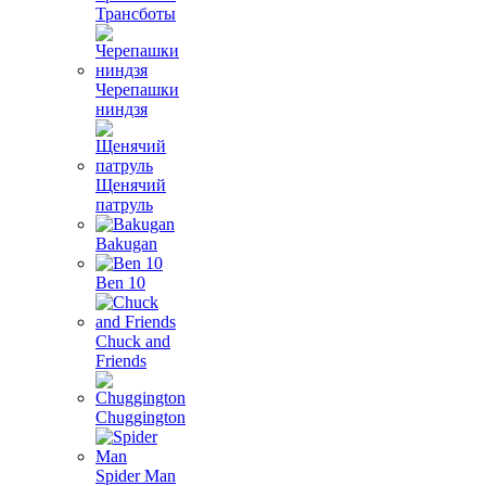
Трансботы
Черепашки
ниндзя
Щенячий
патруль
Bakugan
Ben 10
Chuck and
Friends
Chuggington
Spider Man