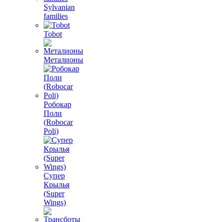
Sylvanian
families
Tobot
Металионы
Робокар
Поли
(Robocar
Poli)
Супер
Крылья
(Super
Wings)