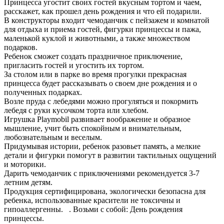
Принцесса угостит своих гостей вкусным тортом и чаем,
расскажет, как прошел день рождения и что ей подарили.
В конструкторы входит чемоданчик с пейзажем и комнатой
для отдыха и приема гостей, фигурки принцессы и пажа,
маленькой куклой и животными, а также множеством
подарков.
Ребенок сможет создать праздничное приключение,
пригласить гостей и угостить их тортом.
За столом или в парке во время прогулки прекрасная
принцесса будет рассказывать о своем дне рождения и о
полученных подарках.
Возле пруда с лебедями можно прогуляться и покормить
лебедя с руки кусочком торта или хлебом.
Игрушка Playmobil развивает воображение и образное
мышление, учит быть спокойным и внимательным,
любознательным и веселым.
Придумывая истории, ребенок разовьет память, а мелкие
детали и фигурки помогут в развитии тактильных ощущений
и моторики.
Дарить чемоданчик с приключениями рекомендуется 3-7
летним детям.
Продукция сертифицирована, экологически безопасна для
ребенка, использованные красители не токсичны и
гипоаллергенны. . Возьми с собой: День рождения
принцессы.