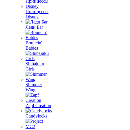
Принцессы
Disney
Леди Баг
Bouncin'
Babies
Shibajuku
Girls
Shimmer
Wing
Zapf Creation
Candylocks