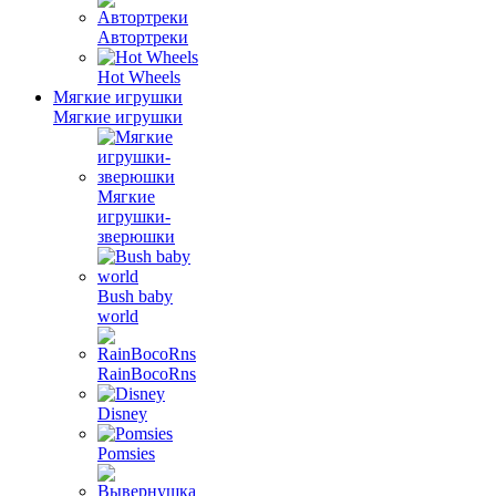
Автортреки
Hot Wheels
Мягкие игрушки
Мягкие игрушки
Мягкие
игрушки-
зверюшки
Bush baby
world
RainBocoRns
Disney
Pomsies