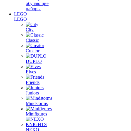
обучающие
наборы
LEGO
LEGO
City
Classic
Creator
DUPLO
Elves
Friends
Juniors
Mindstorms
Minifigures
NEXO