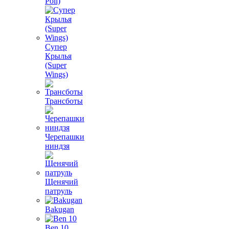
Poli)
Супер
Крылья
(Super
Wings)
Трансботы
Черепашки
ниндзя
Щенячий
патруль
Bakugan
Ben 10