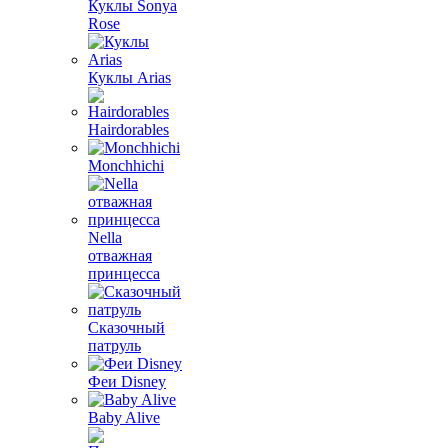
Куклы Sonya
Rose
Куклы Arias
Hairdorables
Monchhichi
Nella
отважная
принцесса
Сказочный
патруль
Феи Disney
Baby Alive