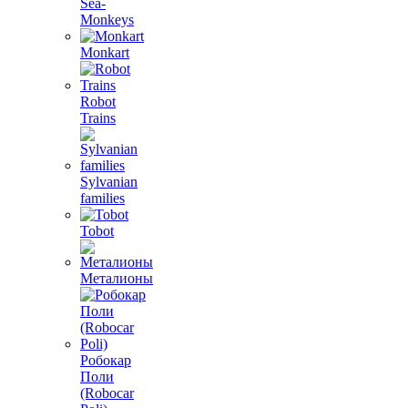
Sea-
Monkeys
Monkart
Robot
Trains
Sylvanian
families
Tobot
Металионы
Робокар
Поли
(Robocar