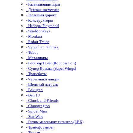
- Развивающие игры
- Детская косметика
- Железная дорога
- Конструкторы
- Наборы Playmobil
- Sea-Monkeys
- Monkart
- Robot Trains
- Sylvanian families
- Tobot
- Металионы
- Робокар Поли (Robocar Poli)
- Супер Крылья (Super Wings)
- Трансботы
- Черепашки ниндзя
- Щенячий патруль
- Bakugan
- Ben 10
- Chuck and Friends
- Chuggington
- Spider Man
- Star Wars
- Битвы маленьких гигантов (LBX)
- Трансформеры
- Тролли