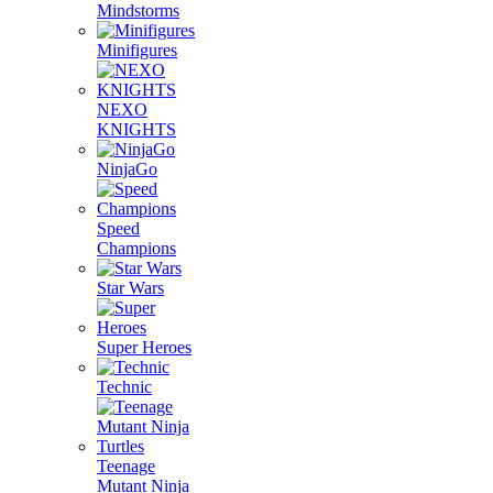
Mindstorms
Minifigures
NEXO
KNIGHTS
NinjaGo
Speed
Champions
Star Wars
Super Heroes
Technic
Teenage
Mutant Ninja