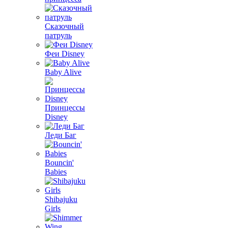
Сказочный
патруль
Феи Disney
Baby Alive
Принцессы
Disney
Леди Баг
Bouncin'
Babies
Shibajuku
Girls