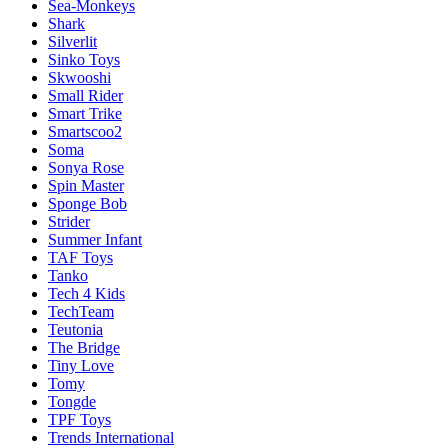
Sea-Monkeys
Shark
Silverlit
Sinko Toys
Skwooshi
Small Rider
Smart Trike
Smartscoo2
Soma
Sonya Rose
Spin Master
Sponge Bob
Strider
Summer Infant
TAF Toys
Tanko
Tech 4 Kids
TechTeam
Teutonia
The Bridge
Tiny Love
Tomy
Tongde
TPF Toys
Trends International