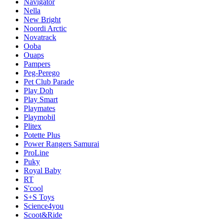
Navigator
Nella
New Bright
Noordi Arctic
Novatrack
Ooba
Ouaps
Pampers
Peg-Perego
Pet Club Parade
Play Doh
Play Smart
Playmates
Playmobil
Plitex
Potette Plus
Power Rangers Samurai
ProLine
Puky
Royal Baby
RT
S'cool
S+S Toys
Science4you
Scoot&Ride