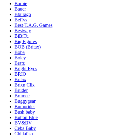
Barbie
Bauer
Bburago
Beffys
Best-T.A.G. Games
Bestway
BiBiTu
Big Figures
BOB (Britax)
Boba
Boley
Bratz
Bright Eyes
BRIO
Britax
Brixn Clix
Bruder
Brumee
Buggygear
Bumprider
Bush baby
Button Blue
BV&BV
Ceba Baby
Chillafish