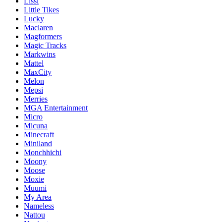
Lissi
Little Tikes
Lucky
Maclaren
Magformers
Magic Tracks
Markwins
Mattel
MaxCity
Melon
Mepsi
Merries
MGA Entertainment
Micro
Micuna
Minecraft
Miniland
Monchhichi
Moony
Moose
Moxie
Muumi
My Area
Nameless
Nattou