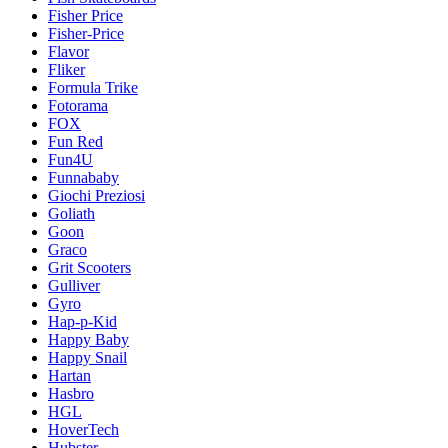
Fisher Price
Fisher-Price
Flavor
Fliker
Formula Trike
Fotorama
FOX
Fun Red
Fun4U
Funnababy
Giochi Preziosi
Goliath
Goon
Graco
Grit Scooters
Gulliver
Gyro
Hap-p-Kid
Happy Baby
Happy Snail
Hartan
Hasbro
HGL
HoverTech
Hubster