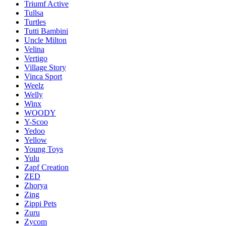
Triumf Active
Tullsa
Turtles
Tutti Bambini
Uncle Milton
Velina
Vertigo
Village Story
Vinca Sport
Weelz
Welly
Winx
WOODY
Y-Scoo
Yedoo
Yellow
Young Toys
Yulu
Zapf Creation
ZED
Zhorya
Zing
Zippi Pets
Zuru
Zycom