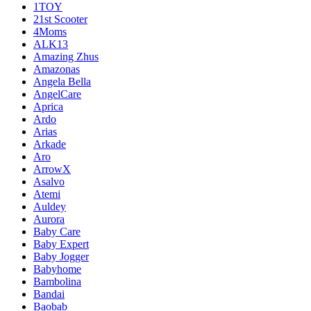
1TOY
21st Scooter
4Moms
ALK13
Amazing Zhus
Amazonas
Angela Bella
AngelCare
Aprica
Ardo
Arias
Arkade
Aro
ArrowX
Asalvo
Atemi
Auldey
Aurora
Baby Care
Baby Expert
Baby Jogger
Babyhome
Bambolina
Bandai
Baobab