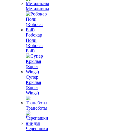
Металионы
Робокар
Поли
(Robocar
Poli)
Супер
Крылья
(Super
Wings)
Трансботы
Черепашки