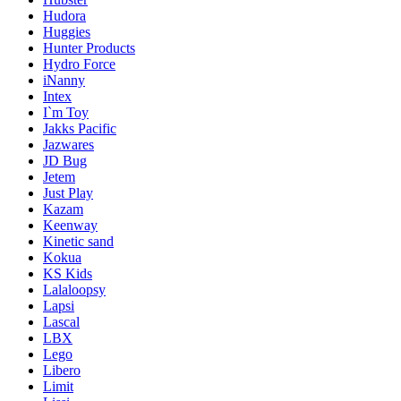
Hudora
Huggies
Hunter Products
Hydro Force
iNanny
Intex
I`m Toy
Jakks Pacific
Jazwares
JD Bug
Jetem
Just Play
Kazam
Keenway
Kinetic sand
Kokua
KS Kids
Lalaloopsy
Lapsi
Lascal
LBX
Lego
Libero
Limit