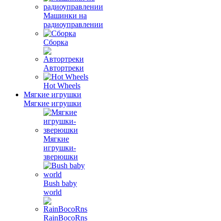
Машинки на
радиоуправлении
Сборка
Автортреки
Hot Wheels
Мягкие игрушки
Мягкие игрушки
Мягкие
игрушки-
зверюшки
Bush baby
world
RainBocoRns