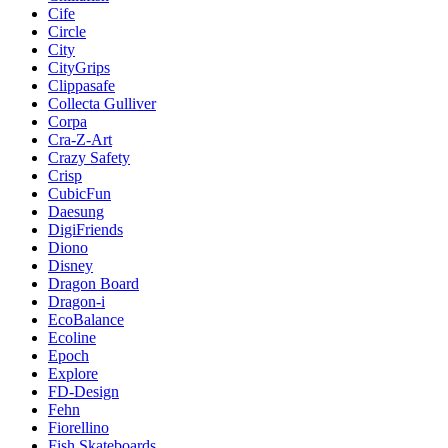
Cife
Circle
City
CityGrips
Clippasafe
Collecta Gulliver
Corpa
Cra-Z-Art
Crazy Safety
Crisp
CubicFun
Daesung
DigiFriends
Diono
Disney
Dragon Board
Dragon-i
EcoBalance
Ecoline
Epoch
Explore
FD-Design
Fehn
Fiorellino
Fish Skateboards