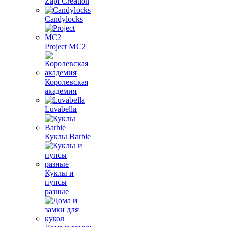
Zapf Creation
Candylocks
Project MС2
Королевская
академия
Luvabella
Куклы Barbie
Куклы и
пупсы
разные