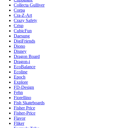
Collecta Gulliver
Corpa
Cra-Z-Art
Crazy Safety
Crisp
CubicFun
Daesung
DigiFriends
Diono
Disney
Dragon Board
Dragon-i
EcoBalance
Ecoline
Epoch
Explore
FD-Design
Fehn
Fiorellino
Fish Skateboards
Fisher Price
Fisher-Price
Flavor
Fliker