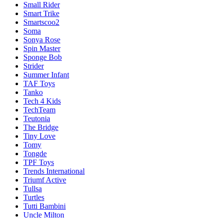
Small Rider
Smart Trike
Smartscoo2
Soma
Sonya Rose
Spin Master
Sponge Bob
Strider
Summer Infant
TAF Toys
Tanko
Tech 4 Kids
TechTeam
Teutonia
The Bridge
Tiny Love
Tomy
Tongde
TPF Toys
Trends International
Triumf Active
Tullsa
Turtles
Tutti Bambini
Uncle Milton