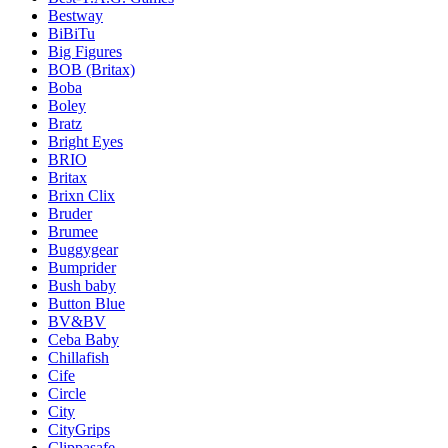
Bestway
BiBiTu
Big Figures
BOB (Britax)
Boba
Boley
Bratz
Bright Eyes
BRIO
Britax
Brixn Clix
Bruder
Brumee
Buggygear
Bumprider
Bush baby
Button Blue
BV&BV
Ceba Baby
Chillafish
Cife
Circle
City
CityGrips
Clippasafe