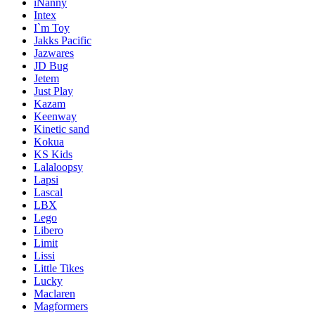
iNanny
Intex
I`m Toy
Jakks Pacific
Jazwares
JD Bug
Jetem
Just Play
Kazam
Keenway
Kinetic sand
Kokua
KS Kids
Lalaloopsy
Lapsi
Lascal
LBX
Lego
Libero
Limit
Lissi
Little Tikes
Lucky
Maclaren
Magformers