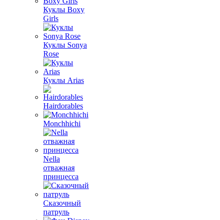
Куклы Boxy
Girls
Куклы Sonya
Rose
Куклы Arias
Hairdorables
Monchhichi
Nella
отважная
принцесса
Сказочный
патруль