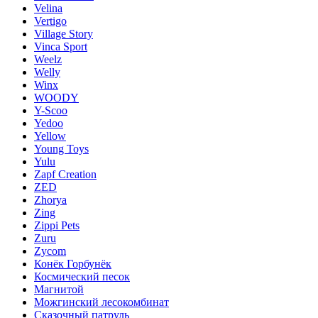
Velina
Vertigo
Village Story
Vinca Sport
Weelz
Welly
Winx
WOODY
Y-Scoo
Yedoo
Yellow
Young Toys
Yulu
Zapf Creation
ZED
Zhorya
Zing
Zippi Pets
Zuru
Zycom
Конёк Горбунёк
Космический песок
Магнитой
Можгинский лесокомбинат
Сказочный патруль