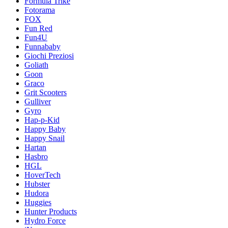
Formula Trike
Fotorama
FOX
Fun Red
Fun4U
Funnababy
Giochi Preziosi
Goliath
Goon
Graco
Grit Scooters
Gulliver
Gyro
Hap-p-Kid
Happy Baby
Happy Snail
Hartan
Hasbro
HGL
HoverTech
Hubster
Hudora
Huggies
Hunter Products
Hydro Force