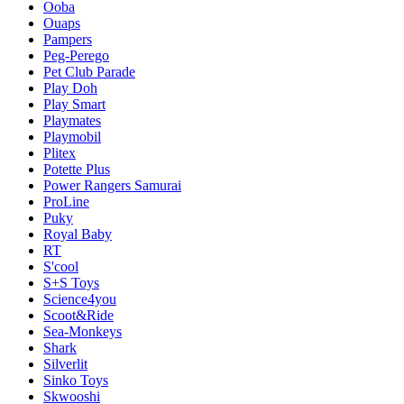
Ooba
Ouaps
Pampers
Peg-Perego
Pet Club Parade
Play Doh
Play Smart
Playmates
Playmobil
Plitex
Potette Plus
Power Rangers Samurai
ProLine
Puky
Royal Baby
RT
S'cool
S+S Toys
Science4you
Scoot&Ride
Sea-Monkeys
Shark
Silverlit
Sinko Toys
Skwooshi