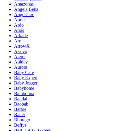
Amazonas
Angela Bella
AngelCare
Aprica
Ardo
Arias
Arkade
Aro
ArrowX
Asalvo
Atemi
Auldey
Aurora
Baby Care
Baby Expert
Baby Jogger
Babyhome
Bambolina
Bandai
Baobab
Barbie
Bauer
Bburago
Beffys
Best-T.A.G. Games