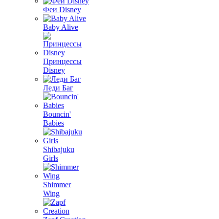
Феи Disney
Baby Alive
Принцессы
Disney
Леди Баг
Bouncin'
Babies
Shibajuku
Girls
Shimmer
Wing