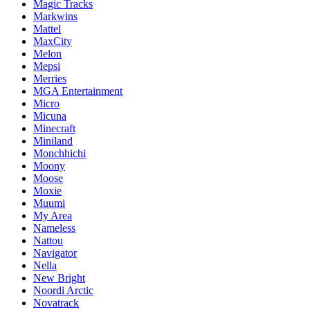
Magic Tracks
Markwins
Mattel
MaxCity
Melon
Mepsi
Merries
MGA Entertainment
Micro
Micuna
Minecraft
Miniland
Monchhichi
Moony
Moose
Moxie
Muumi
My Area
Nameless
Nattou
Navigator
Nella
New Bright
Noordi Arctic
Novatrack