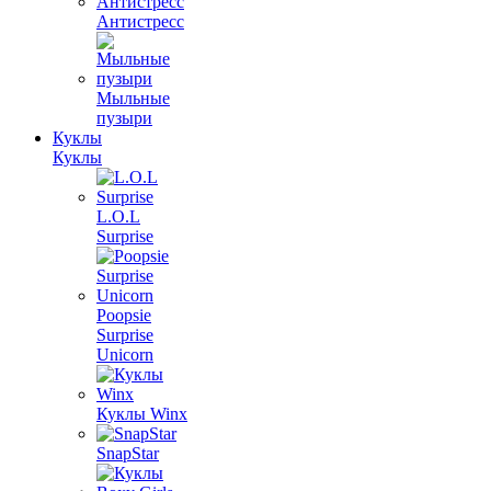
Антистресс
Мыльные
пузыри
Куклы
Куклы
L.O.L
Surprise
Poopsie
Surprise
Unicorn
Куклы Winx
SnapStar