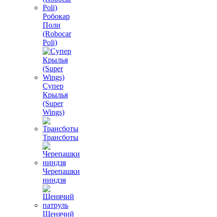
Робокар
Поли
(Robocar
Poli)
Супер
Крылья
(Super
Wings)
Трансботы
Черепашки
ниндзя
Щенячий