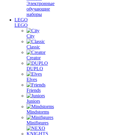
Электронные
обучающие
наборы
LEGO
LEGO
City
Classic
Creator
DUPLO
Elves
Friends
Juniors
Mindstorms
Minifigures