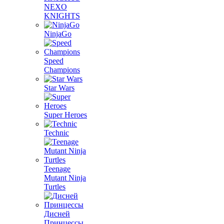
NEXO
KNIGHTS
NinjaGo
Speed
Champions
Star Wars
Super Heroes
Technic
Teenage
Mutant Ninja
Turtles
Дисней
Принцессы