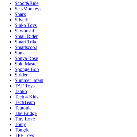
Scoot&Ride
Sea-Monkeys
Shark
Silverlit
Sinko Toys
Skwooshi
Small Rider
Smart Trike
Smartscoo2
Soma
Sonya Rose
Spin Master
Sponge Bob
Strider
Summer Infant
TAF Toys
Tanko
Tech 4 Kids
TechTeam
Teutonia
The Bridge
Tiny Love
Tomy
Tongde
TPF Toys