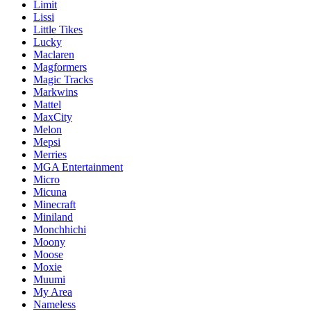
Limit
Lissi
Little Tikes
Lucky
Maclaren
Magformers
Magic Tracks
Markwins
Mattel
MaxCity
Melon
Mepsi
Merries
MGA Entertainment
Micro
Micuna
Minecraft
Miniland
Monchhichi
Moony
Moose
Moxie
Muumi
My Area
Nameless