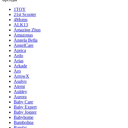
1TOY
21st Scooter
4Moms
ALK13
Amazing Zhus
Amazonas
Angela Bella
AngelCare
Aprica
Ardo
Arias
Arkade
Aro
ArrowX
Asalvo
Atemi
Auldey
Aurora
Baby Care
Baby Expert
Baby Jogger
Babyhome
Bambolina
Bandai