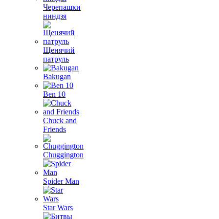
Черепашки
ниндзя
Щенячий
патруль
Bakugan
Ben 10
Chuck and
Friends
Chuggington
Spider Man
Star Wars