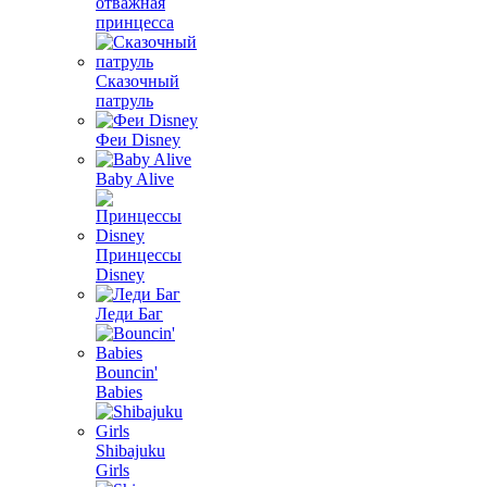
отважная
принцесса
Сказочный
патруль
Феи Disney
Baby Alive
Принцессы
Disney
Леди Баг
Bouncin'
Babies
Shibajuku
Girls