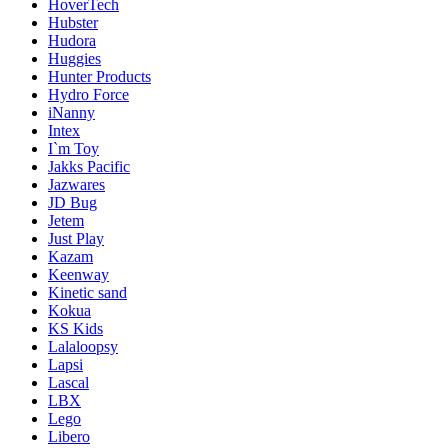
HoverTech
Hubster
Hudora
Huggies
Hunter Products
Hydro Force
iNanny
Intex
I`m Toy
Jakks Pacific
Jazwares
JD Bug
Jetem
Just Play
Kazam
Keenway
Kinetic sand
Kokua
KS Kids
Lalaloopsy
Lapsi
Lascal
LBX
Lego
Libero