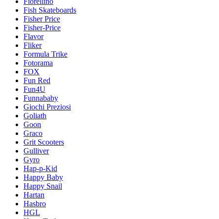
Fiorellino
Fish Skateboards
Fisher Price
Fisher-Price
Flavor
Fliker
Formula Trike
Fotorama
FOX
Fun Red
Fun4U
Funnababy
Giochi Preziosi
Goliath
Goon
Graco
Grit Scooters
Gulliver
Gyro
Hap-p-Kid
Happy Baby
Happy Snail
Hartan
Hasbro
HGL