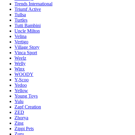
Trends International
Triumf Active
Tullsa
Turtles
Tutti Bambini
Uncle Milton
Velina
Vertigo
Village Story
Vinca Sport
Weelz
Welly
Winx
WOODY
Y-Scoo
Yedoo
Yellow
Young Toys
Yulu
Zapf Creation
ZED
Zhorya
Zing
Zippi Pets
Zuru