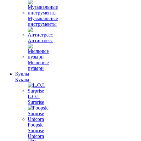
Музыкальные
инструменты
Антистресс
Мыльные
пузыри
Куклы
Куклы
L.O.L
Surprise
Poopsie
Surprise
Unicorn