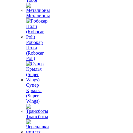
Tobot
Металионы
Робокар
Поли
(Robocar
Poli)
Супер
Крылья
(Super
Wings)
Трансботы