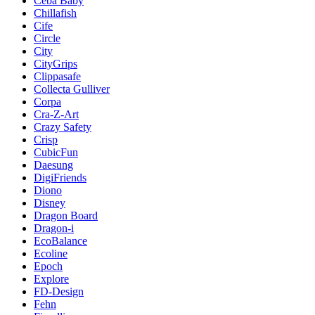
Ceba Baby
Chillafish
Cife
Circle
City
CityGrips
Clippasafe
Collecta Gulliver
Corpa
Cra-Z-Art
Crazy Safety
Crisp
CubicFun
Daesung
DigiFriends
Diono
Disney
Dragon Board
Dragon-i
EcoBalance
Ecoline
Epoch
Explore
FD-Design
Fehn