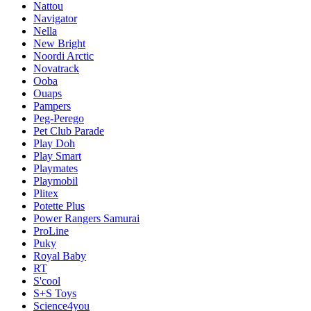
Nattou
Navigator
Nella
New Bright
Noordi Arctic
Novatrack
Ooba
Ouaps
Pampers
Peg-Perego
Pet Club Parade
Play Doh
Play Smart
Playmates
Playmobil
Plitex
Potette Plus
Power Rangers Samurai
ProLine
Puky
Royal Baby
RT
S'cool
S+S Toys
Science4you