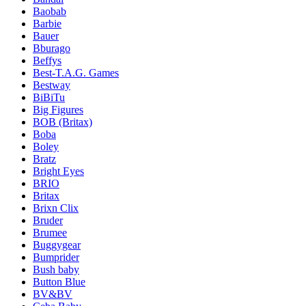
Baobab
Barbie
Bauer
Bburago
Beffys
Best-T.A.G. Games
Bestway
BiBiTu
Big Figures
BOB (Britax)
Boba
Boley
Bratz
Bright Eyes
BRIO
Britax
Brixn Clix
Bruder
Brumee
Buggygear
Bumprider
Bush baby
Button Blue
BV&BV