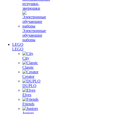
игрушки-
зверюшки
Электронные
обучающие
наборы
LEGO
LEGO
City
Classic
Creator
DUPLO
Elves
Friends
Juniors