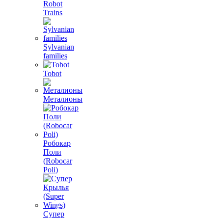
Robot
Trains
Sylvanian
families
Tobot
Металионы
Робокар
Поли
(Robocar
Poli)
Супер