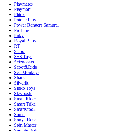
Playmates
Playmobil
Plitex
Potette Plus
Power Rangers Samurai
ProLine
Puky
Royal Baby
RT
S'cool
S+S Toys
Science4you
Scoot&Ride
Sea-Monkeys
Shark
Silverlit
Sinko Toys
Skwooshi
Small Rider
Smart Trike
Smartscoo2
Soma
Sonya Rose
Spin Master
Sponge Bob