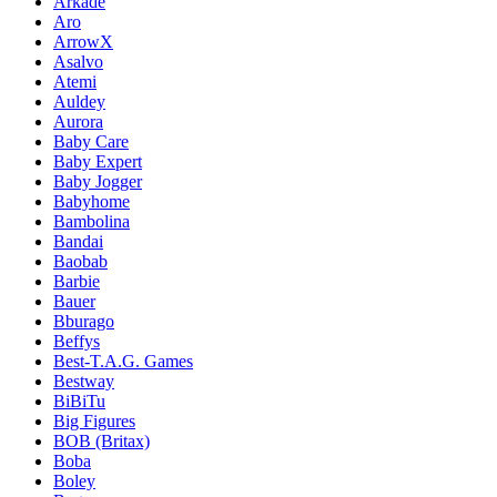
Arkade
Aro
ArrowX
Asalvo
Atemi
Auldey
Aurora
Baby Care
Baby Expert
Baby Jogger
Babyhome
Bambolina
Bandai
Baobab
Barbie
Bauer
Bburago
Beffys
Best-T.A.G. Games
Bestway
BiBiTu
Big Figures
BOB (Britax)
Boba
Boley