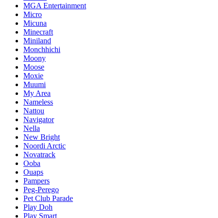
MGA Entertainment
Micro
Micuna
Minecraft
Miniland
Monchhichi
Moony
Moose
Moxie
Muumi
My Area
Nameless
Nattou
Navigator
Nella
New Bright
Noordi Arctic
Novatrack
Ooba
Ouaps
Pampers
Peg-Perego
Pet Club Parade
Play Doh
Play Smart