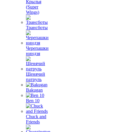
Крылья
(Super
Wings)
Трансботы
Черепашки
ниндзя
Щенячий
патруль
Bakugan
Ben 10
Chuck and
Friends