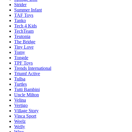
Strider
Summer Infant
TAF Toys
Tanko
Tech 4 Kids
TechTeam
Teutonia
The Bridge
Tiny Love
Tomy
Tongde
TPF Toys
Trends International
Triumf Active
Tullsa
Turtles
Tutti Bambini
Uncle Milton
Velina
Vertigo
Village Story
Vinca Sport
Weelz
Welly
Winx