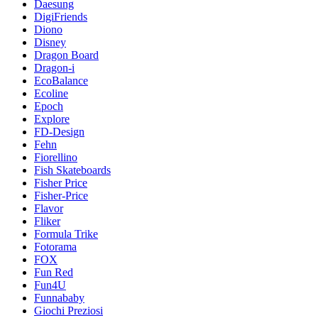
Daesung
DigiFriends
Diono
Disney
Dragon Board
Dragon-i
EcoBalance
Ecoline
Epoch
Explore
FD-Design
Fehn
Fiorellino
Fish Skateboards
Fisher Price
Fisher-Price
Flavor
Fliker
Formula Trike
Fotorama
FOX
Fun Red
Fun4U
Funnababy
Giochi Preziosi