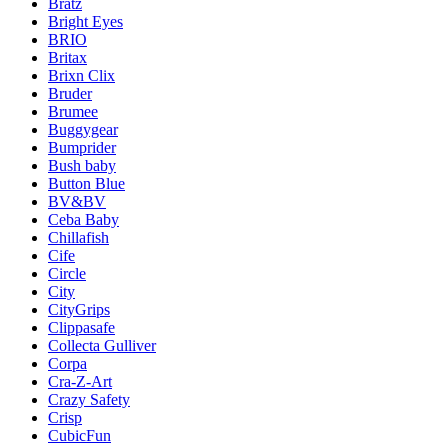
Bratz
Bright Eyes
BRIO
Britax
Brixn Clix
Bruder
Brumee
Buggygear
Bumprider
Bush baby
Button Blue
BV&BV
Ceba Baby
Chillafish
Cife
Circle
City
CityGrips
Clippasafe
Collecta Gulliver
Corpa
Cra-Z-Art
Crazy Safety
Crisp
CubicFun