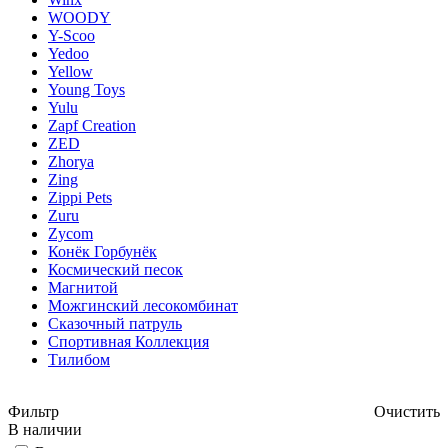
WOODY
Y-Scoo
Yedoo
Yellow
Young Toys
Yulu
Zapf Creation
ZED
Zhorya
Zing
Zippi Pets
Zuru
Zycom
Конёк Горбунёк
Космический песок
Магнитой
Можгинский лесокомбинат
Сказочный патруль
Спортивная Коллекция
Тилибом
Фильтр
Очистить
В наличии