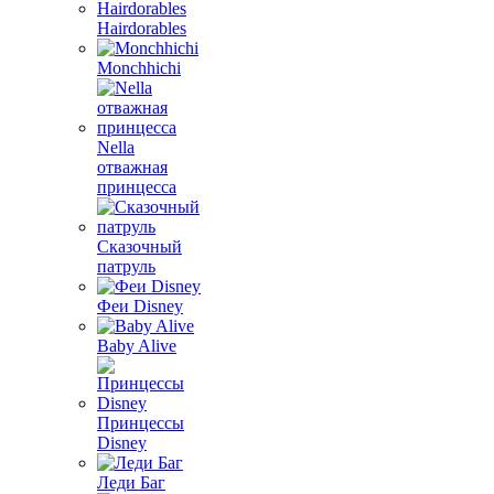
Hairdorables
Monchhichi
Nella
отважная
принцесса
Сказочный
патруль
Феи Disney
Baby Alive
Принцессы
Disney
Леди Баг