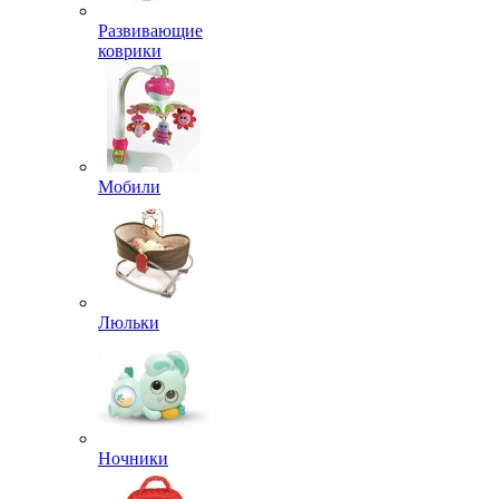
Развивающие
коврики
Мобили
Люльки
Ночники