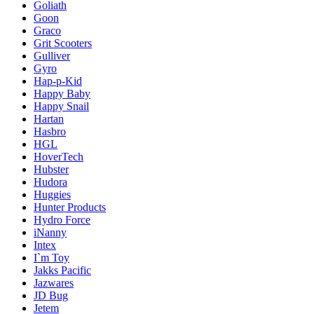
Goliath
Goon
Graco
Grit Scooters
Gulliver
Gyro
Hap-p-Kid
Happy Baby
Happy Snail
Hartan
Hasbro
HGL
HoverTech
Hubster
Hudora
Huggies
Hunter Products
Hydro Force
iNanny
Intex
I`m Toy
Jakks Pacific
Jazwares
JD Bug
Jetem