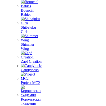
Bouncin'
Babies
Shibajuku
Girls
Shimmer
Wing
Zapf Creation
Candylocks
Project MС2
Королевская
академия