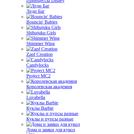
Принцессы Disney
Леди Баг
Bouncin' Babies
Shibajuku Girls
Shimmer Wing
Zapf Creation
Candylocks
Project MС2
Королевская академия
Luvabella
Куклы Barbie
Куклы и пупсы разные
Дома и замки для кукол