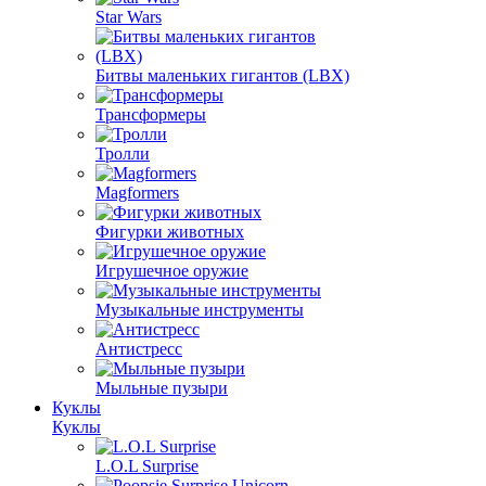
Star Wars
Битвы маленьких гигантов (LBX)
Трансформеры
Тролли
Magformers
Фигурки животных
Игрушечное оружие
Музыкальные инструменты
Антистресс
Мыльные пузыри
Куклы
Куклы
L.O.L Surprise